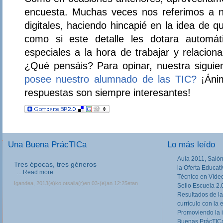
encuesta. Muchas veces nos referimos a 
digitales, haciendo hincapié en la idea de 
como si este detalle les dotara automát
especiales a la hora de trabajar y relacion
¿Qué pensáis? Para opinar, nuestra sigui
posee nuestro alumnado de las TIC?
¡Ánim
respuestas son siempre interesantes!
Una Buena PrácTICa
Lo más leído
Aula 2011, Salón
Tres épocas, tres géneros
la Oferta Educat
...
Read more
Técnico en Víde
Igandea, 2013(e)ko otsaila(r)en 03-(e)an 12:25etan
Sello Escuela 2.
Resultados de la
currículo con la 
Promoviendo la 
Buenas PrácTICa