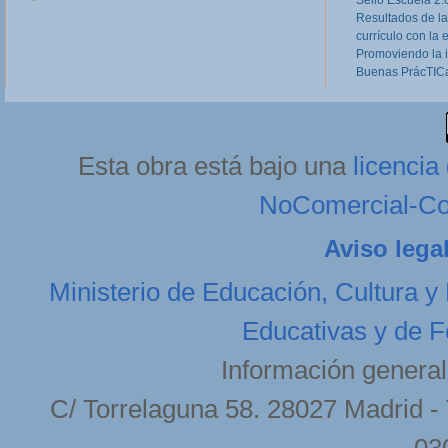
Formación Profesional, dirigidas a equipos
Resultados de la
directivos, responsables de Programas Europeos
currículo con la 
en Centros de FP, tutores de FCT y otros
profesores implicados o...
Read more
Promoviendo la 
Buenas PrácTICa
Astelehena, 2013(e)ko otsaila(r)en 11-(e)an 20:27etan
Esta obra está bajo una
licenci
NoComercial-Com
Aviso lega
Ministerio de Educación, Cultura y
Educativas y de F
Información general
C/ Torrelaguna 58. 28027 Madrid - 
03