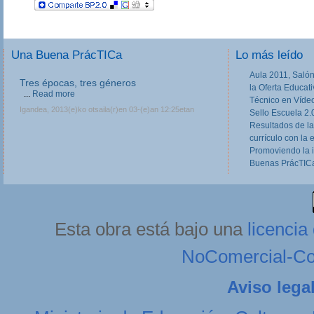
Una Buena PrácTICa
Lo más leído
Aula 2011, Salón
Tres épocas, tres géneros
la Oferta Educat
...
Read more
Técnico en Víde
Igandea, 2013(e)ko otsaila(r)en 03-(e)an 12:25etan
Sello Escuela 2.
Resultados de la
currículo con la 
Promoviendo la 
Buenas PrácTICa
Esta obra está bajo una
licenci
NoComercial-Com
Aviso lega