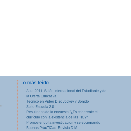
Lo más leído
Aula 2011, Salón Internacional del Estudiante y de
la Oferta Educativa
Técnico en Vídeo Disc Jockey y Sonido
tan
Sello Escuela 2.0
Resultados de la encuesta "¿Es coherente el
currículo con la existencia de las TIC?"
Promoviendo la investigación y seleccionando
Buenas PrácTICas: Revista DIM