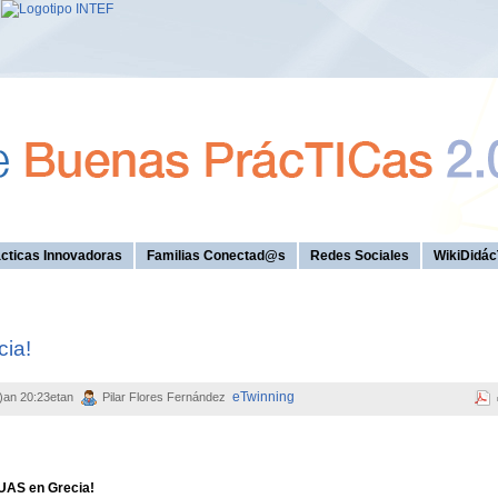
cticas Innovadoras
Familias Conectad@s
Redes Sociales
WikiDidác
ia!
eTwinning
e)an 20:23etan
Pilar Flores Fernández
UAS en Grecia!