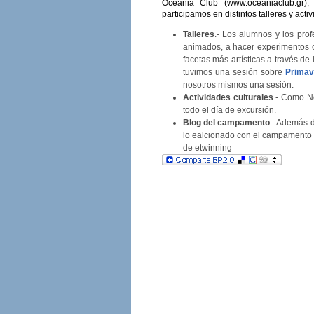
Oceania Club (www.oceaniaclub.gr);
participamos en distintos talleres y acti
Talleres
.- Los alumnos y los prof
animados, a hacer experimentos ci
facetas más artísticas a través d
tuvimos una sesión sobre
Primav
nosotros mismos una sesión.
Actividades culturales
.- Como Ne
todo el día de excursión.
Blog del campamento
.- Además d
lo ealcionado con el campamento
de etwinning