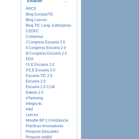
Enlaces
ARCE
Blog Europa/TIC
Blog Leer.es
Blog TIC Leng. Extranjeras
CEDEC
Comenius
I Congreso Escuela 2.0
II Congreso Escuela 2.0
III Congreso Escuela 2.0
EDA
I E.E.Escuela 2.0
II E.E.Escuela 2.0
Escuela TIC 2.0
Escuela 2.0
Escuela 2.0 CLM
Eskola 2.0
eTwinning
Integra tic
Intef
Leer.es
Moodle BP 2.0 Andalucía
Prácticas Innovadoras
Proyecto Descartes
Proyecto ed@d