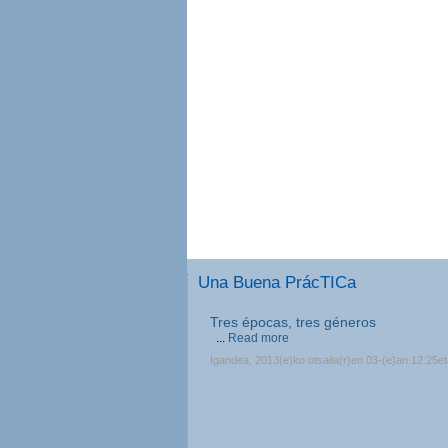
Una Buena PrácTICa
Tres épocas, tres géneros
...
Read more
Igandea, 2013(e)ko otsaila(r)en 03-(e)an 12:25e