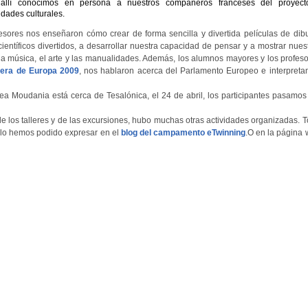
 allí conocimos en persona a nuestros compañeros franceses del proyect
vidades culturales.
esores nos enseñaron cómo crear de forma sencilla y divertida películas de dib
entíficos divertidos, a desarrollar nuestra capacidad de pensar y a mostrar nues
e la música, el arte y las manualidades. Además, los alumnos mayores y los profes
era de Europa 2009
, nos hablaron acerca del Parlamento Europeo e interpret
a Moudania está cerca de Tesalónica, el 24 de abril, los participantes pasamos 
e los talleres y de las excursiones, hubo muchas otras actividades organizadas. 
 lo hemos podido expresar en el
blog del campamento eTwinning
.O en la página