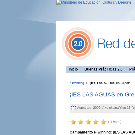
Inicio
Buenas PrácTICas 2.0
Prá
eTwinning
¡IES LAS AGUAS en Grecia!
¡IES LAS AGUAS en Grec
Asteartea, 2009(e)ko ekaina(r)en 16-(
( 1 Vote )
Campamento eTwinning: ¡IES LAS AG