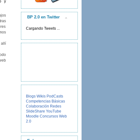
o y
ujos
BP 2.0 en Twitter
tras
ores
Cargando Tweets ...
amos
allí
Todo
 web
Blogs
Wikis
PodCasts
Competencias Básicas
Colaboración
Redes
SlideShare
YouTube
Moodle
Concursos
Web
2.0