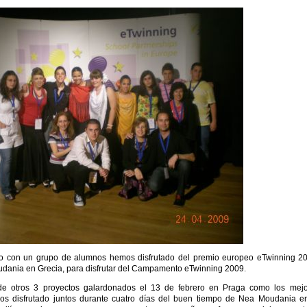
to con un grupo de alumnos hemos disfrutado del premio europeo eTwinning 2
oudania en Grecia, para disfrutar del Campamento eTwinning 2009.
de otros 3 proyectos galardonados el 13 de febrero en Praga como los mej
os disfrutado juntos durante cuatro días del buen tiempo de Nea Moudania e