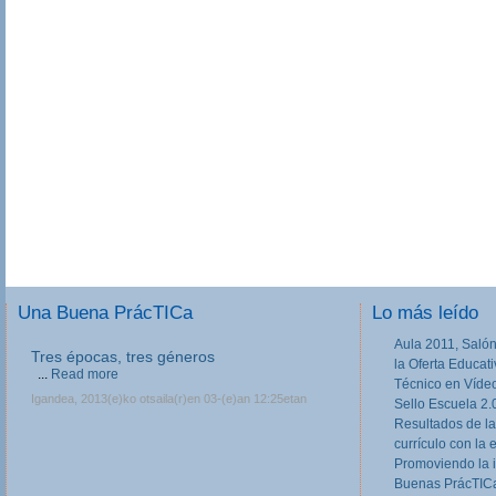
Una Buena PrácTICa
Lo más leído
Aula 2011, Salón
Tres épocas, tres géneros
la Oferta Educat
...
Read more
Técnico en Víde
Igandea, 2013(e)ko otsaila(r)en 03-(e)an 12:25etan
Sello Escuela 2.
Resultados de la
currículo con la 
Promoviendo la 
Buenas PrácTICa