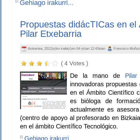
Gehiago irakurri...
Propuestas didácTICas en el 
Pilar Etxebarria
Asteartea, 2012(e)ko iraila(r)en 04-(e)an 12:43etan
Francisco Muñoz
( 4 Votes )
De la mano de
Pilar
innovadoras propuestas 
en el Ámbito Científico 
es bióloga de formaci
actualmente es asesor
(centro de apoyo al profesorado en Bizkai
en el ámbito Científico Tecnológico.
Gehiago irakurri...