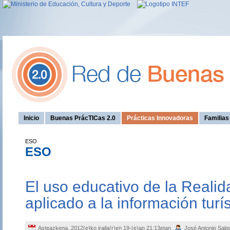
Inicio
Buenas PrácTICas 2.0
Prácticas Innovadoras
Familia
ESO
ESO
El uso educativo de la Real
aplicado a la información turís
Asteazkena, 2012(e)ko iraila(r)en 19-(e)an 21:13etan
José Antonio Sal