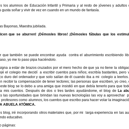
 los alumnos de Educación Infantil y Primaria y al resto de jóvenes y adultos
s gusta soñar y vivir de vez en cuando en un mundo de fantasía.
as Bayonas, Maestra jubilada.
icen que se aburren! ¡Démosles libros! ¡Démosles fábulas que los estimul
 que también se puede encontrar ayuda contra el aburrimiento escribiendo lib
caso, yo me lo paso pipa haciéndolo.
igna a estar de brazos cruzados por el mero hecho de que ya no tiene la obliga
jé el colegio me decidí a escribir cuentos para niños; escribía bastantes, pero 
co duro del ordenador y que solo salían de él cuando iba a mi colegio a leerlos.
 recibir la compensación de tener lectores; las personas que escriben, yo creo,
 este blog se lo debo a una amiga que insistió en que debía tenerlo para que tod
a mis cuentos. Después de dos o tres tardes ayudándome, el blog de
La abu
 las oportunidades que brindan las nuevas tecnologías las voy a aprovechar 
 profesores como alumnos, los cuentos que escribo para hacer volar la imaginaci
LA ABUELA ATÓMICA.
log, iré incorporando otros materiales que, por mi larga experiencia en las au
ndo educativo.
o páginas: