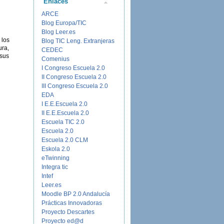
Enlaces
ARCE
Blog Europa/TIC
Blog Leer.es
 los
Blog TIC Leng. Extranjeras
ura,
CEDEC
 sus
Comenius
I Congreso Escuela 2.0
II Congreso Escuela 2.0
III Congreso Escuela 2.0
EDA
I E.E.Escuela 2.0
II E.E.Escuela 2.0
Escuela TIC 2.0
Escuela 2.0
Escuela 2.0 CLM
Eskola 2.0
eTwinning
Integra tic
Intef
Leer.es
Moodle BP 2.0 Andalucía
Prácticas Innovadoras
Proyecto Descartes
Proyecto ed@d