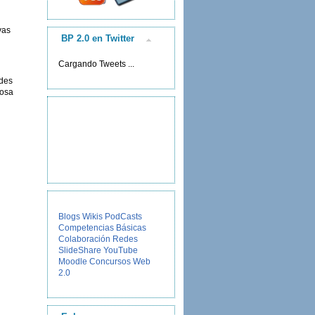
vas
BP 2.0 en Twitter
Cargando Tweets ...
ades
iosa
Blogs
Wikis
PodCasts
Competencias Básicas
Colaboración
Redes
SlideShare
YouTube
Moodle
Concursos
Web
2.0