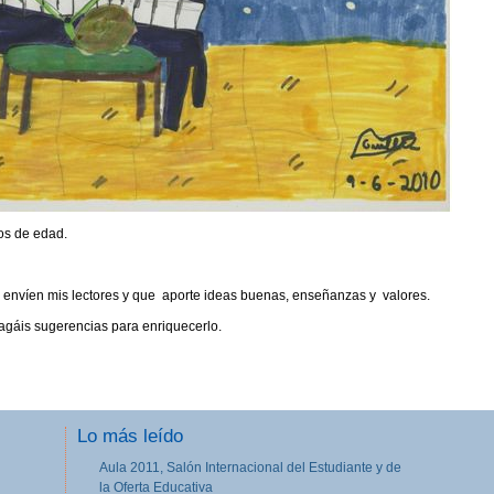
ños de edad.
 envíen mis lectores y que aporte ideas buenas, enseñanzas y valores.
gáis sugerencias para enriquecerlo.
Lo más leído
Aula 2011, Salón Internacional del Estudiante y de
la Oferta Educativa