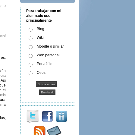
 que
Para trabajar con mi
alumnado uso
principalmente
Blog
en!
Wiki
Moodle o similar
Web personal
ros,
Portafolio
ción
Otros
veía
 Así
 que
o el
ela
para
ón a
las,