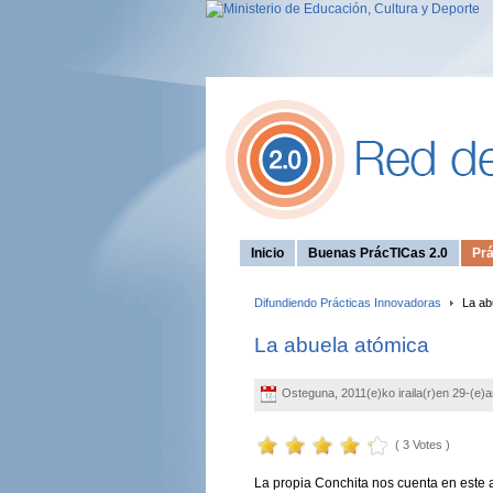
Inicio
Buenas PrácTICas 2.0
Prá
Difundiendo Prácticas Innovadoras
La ab
La abuela atómica
Osteguna, 2011(e)ko iraila(r)en 29-(e)
( 3 Votes )
La propia Conchita nos cuenta en este a