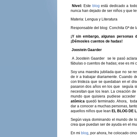
Nivel:
Este
blog
está dedicado a todos
nunca han dejado de ser niños y que le
Materia: Lengua y Literatura
Responsable del blog: Conchita Gª de l
¡Y sin embargo, algunas personas d
¡Démosles cuentos de hadas!
Joostein Gaarder
A Joostein Gaarder se le pasó aclarar
fábulas o cuentos de hadas; ese es mi 
Soy una maestra jubilada que no se res
de ir a trabajar diariamente. Cuando de
con tristeza que se quedaban en el dis
pasaron dos años en los que seguía sin
necesitan que los lean. La creación de
mundo que quisiera pudiese acceder 
atómica
quedó terminado. Ahora, todas
dar a conocer a muchas personas, tanto
aquellos niños que lean
EL BLOG DE 
Según vaya dominando el mundo de los b
crea que puedan ser de ayuda en el mu
En mi
blog
, por ahora, he colocado cinc