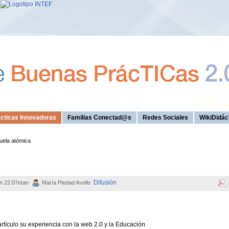
cticas Innovadoras
Familias Conectad@s
Redes Sociales
WikiDidác
uela atómica
Difusión
an 22:07etan
María Piedad Avello
rtículo su experiencia con la web 2.0 y la Educación.