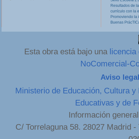
Formación Profesional, dirigidas a equipos
Resultados de la
directivos, responsables de Programas Europeos
currículo con la 
en Centros de FP, tutores de FCT y otros
profesores implicados o...
Read more
Promoviendo la 
Buenas PrácTICa
Astelehena, 2013(e)ko otsaila(r)en 11-(e)an 20:27etan
Esta obra está bajo una
licenci
NoComercial-Com
Aviso lega
Ministerio de Educación, Cultura y
Educativas y de F
Información general
C/ Torrelaguna 58. 28027 Madrid - 
03