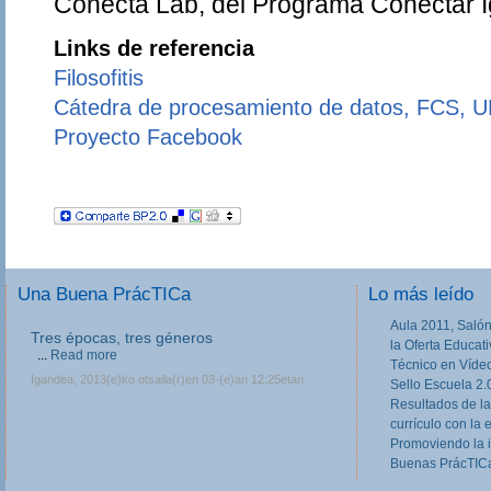
Conecta Lab, del Programa Conectar 
Links de referencia
Filosofitis
Cátedra de procesamiento de datos, FCS, 
Proyecto Facebook
Una Buena PrácTICa
Lo más leído
Aula 2011, Salón
Tres épocas, tres géneros
la Oferta Educat
...
Read more
Técnico en Víde
Igandea, 2013(e)ko otsaila(r)en 03-(e)an 12:25etan
Sello Escuela 2.
Resultados de la
currículo con la 
Promoviendo la 
Buenas PrácTICa