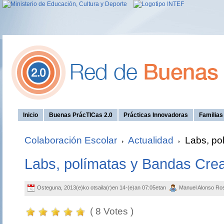
Inicio
Buenas PrácTICas 2.0
Prácticas Innovadoras
Familia
Colaboración Escolar
Actualidad
Labs, po
Labs, polímatas y Bandas Crea
Osteguna, 2013(e)ko otsaila(r)en 14-(e)an 07:05etan
Manuel Alonso R
( 8 Votes )