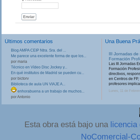
Enviar
Últimos comentarios
Una Buena Pr
Blog AMPA CEIP Ntra. Sra. del ...
III Jornadas de
Me parece una excelente forma de que los...
Formación Prof
por maria
Las III Jornadas 
Técnico en Vídeo Disc Jockey y...
Formación Profesio
En qué institutos de Madrid se pueden cu...
directivos, respo
por bictorv
en Centros de FP, 
profesores implica
Biblioteca de aula UN VIAJE A...
Lunes, 11 de Febrer
enhorabuena a un trabajo de muchos...
por Antonio
Esta obra está bajo una
licenci
NoComercial-Com