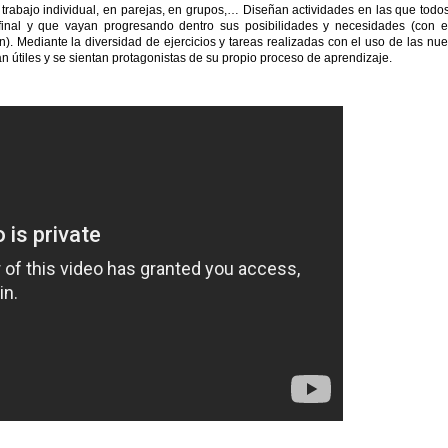
trabajo individual, en parejas, en grupos,… Diseñan actividades en las que todo
 final y que vayan progresando dentro sus posibilidades y necesidades (con e
). Mediante la diversidad de ejercicios y tareas realizadas con el uso de las nu
an útiles y se sientan protagonistas de su propio proceso de aprendizaje.