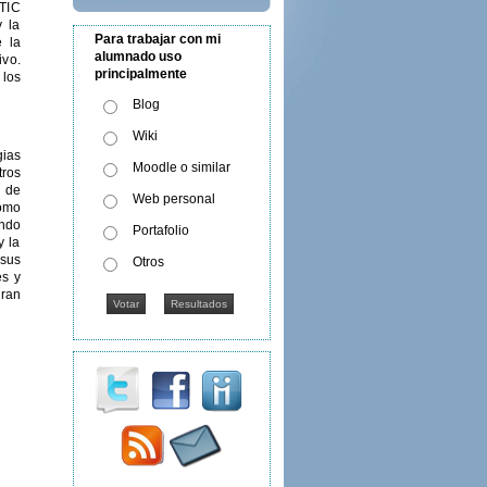
 TIC
y la
Para trabajar con mi
 la
alumnado uso
ivo.
principalmente
 los
Blog
Wiki
gias
Moodle o similar
tros
s de
Web personal
como
undo
Portafolio
y la
sus
Otros
es y
ran