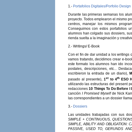
1.-
Portafolios Digitales/Porfolio Design
Durante las primeras semanas los alumn
proyecto. Todos emplearon el mismo prog
centros, manejar los mismos program
Conseguimos con estos portafolios u
alumnos han colgado sus dossiers, sus
rienda suelta a la imaginación y creativi
2.- Writings/ E-Book
Con el fin de dar unidad a los writings
vamos tratando, decidimos crear e-book
este formato los alumnos han ido inc
postales, descripciones, etc... Dest
escribieron la entrada de un diario),
M
st
th
pasado al presente),
1
to 4
ESO H
utilizando las estructuras del present p
redacciones
10 Things To Do Before I 
canción
I Promised Myself
de Nick Kame
las correspondientes a un dossier llam
3.-
Dossiers
Las unidades trabajadas con sus dossi
SIMPLE + CONTINUOUS, QUESTIONS
SIMPLE, ABILITY AND OBLIGATION: 
PASSIVE, USED TO, GERUNDS AND