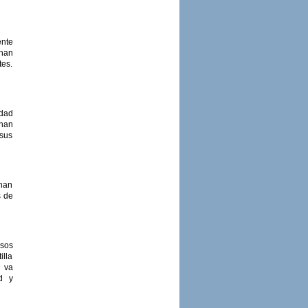
ente
 han
tes.
dad
 han
 sus
 han
s de
rsos
illa
 va
ad y