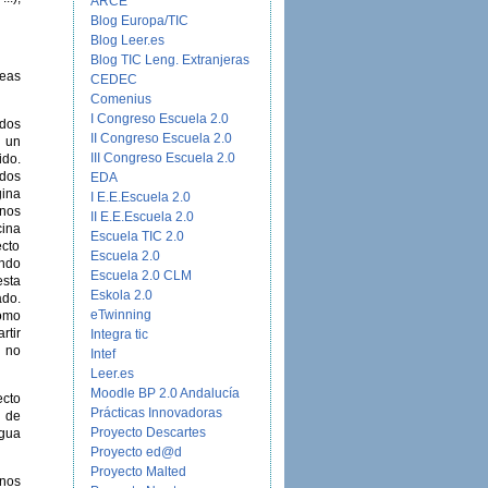
ARCE
Blog Europa/TIC
Blog Leer.es
Blog TIC Leng. Extranjeras
reas
CEDEC
Comenius
I Congreso Escuela 2.0
 dos
II Congreso Escuela 2.0
e un
III Congreso Escuela 2.0
tido.
ados
EDA
gina
I E.E.Escuela 2.0
mnos
II E.E.Escuela 2.0
cina
Escuela TIC 2.0
ecto
Escuela 2.0
endo
Escuela 2.0 CLM
esta
Eskola 2.0
ado.
eTwinning
Como
rtir
Integra tic
o no
Intef
Leer.es
Moodle BP 2.0 Andalucía
ecto
Prácticas Innovadoras
a de
Proyecto Descartes
ngua
Proyecto ed@d
Proyecto Malted
mnos