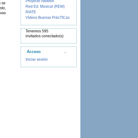
Proyecto Newton
s se
Red Ed. Musical (REM)
sto,
RIATE
evas
Vídeos Buenas PrácTICas
Tenemos 595
invitados conectado(s)
Acceso
Iniciar sesión