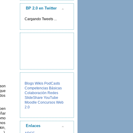
BP 2.0 en Twitter
Cargando Tweets ...
Blogs
Wikis
PodCasts
 son
Competencias Básicas
 que
Colaboración
Redes
idos
SlideShare
YouTube
Moodle
Concursos
Web
2.0
open
eñar
como
smos
Enlaces
kin,
..),