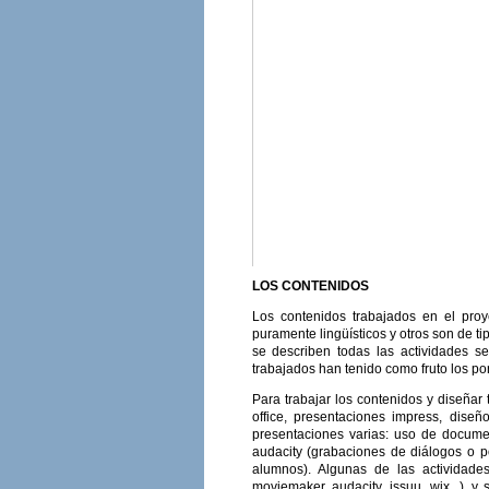
LOS CONTENIDOS
Los contenidos trabajados en el proy
puramente lingüísticos y otros son de tip
se describen todas las actividades se
trabajados han tenido como fruto los por
Para trabajar los contenidos y diseñar
office, presentaciones impress, dis
presentaciones varias: uso de docume
audacity (grabaciones de diálogos o p
alumnos). Algunas de las actividade
moviemaker, audacity, issuu, wix...), y 