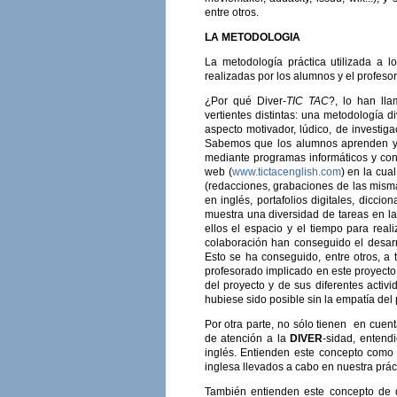
entre otros.
LA METODOLOGIA
La metodología práctica utilizada a lo
realizadas por los alumnos y el profeso
¿Por qué Diver-
TIC TAC
?, lo han ll
vertientes distintas: una metodología 
aspecto motivador, lúdico, de investig
Sabemos que los alumnos aprenden y di
mediante programas informáticos y con
web (
www.tictacenglish.com
) en la cua
(redacciones, grabaciones de las misma
en inglés, portafolios digitales, dicci
muestra una diversidad de tareas en l
ellos el espacio y el tiempo para reali
colaboración han conseguido el desarro
Esto se ha conseguido, entre otros, 
profesorado implicado en este proyecto 
del proyecto y de sus diferentes activid
hubiese sido posible sin la empatía del
Por otra parte, no sólo tienen en cuent
de atención a la
DIVER
-sidad, entend
inglés. Entienden este concepto como 
inglesa llevados a cabo en nuestra prác
También entienden este concepto de d