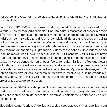
 largo del proyecto les ha servido para ampliar, profundizar y difundir las ta
rado implicado.
amado Diver-TIC TAC a este proyecto de continuidad por querer enfocarlo de
divertida y una metodología “diversa”. Por una parte, enfocamos el proyecto desd
ación, de auto aprendizaje, de desafío y reto, es decir, desde un aspecto
DIVER
-
sfrutan con la variedad y diferente complejidad de tareas y ejercicios realiz
 el uso de las nuevas tecnologías. Como prueba de esto, les remitimos a la pá
l se pueden observar una gran variedad de los ejercicios realizados por los alu
s, creación de poemas y su grabación, vídeos sobre noticias, libro-vídeos de co
onarios, podcasts, webquests, videos musicales,..). El aspecto DIVER-tido del proy
as que el alumno es el responsable de la temporalización de las mismas, decidi
zarlas (a veces dentro del aula, otras fuera del aula). En los 4 años que lleva 
llo de vínculos afectivos y contacto entre el alumnado y el profesorado implic
a través de las redes sociales como Facebook, Twitter, MySpace, Messenger,… 
creen firmemente en este concepto de “desarrollo afectivo” que se ha creado a pa
ades y reforzado por las visitas a los diferentes centros. Este desarrollo afectiv
 profesorado a cargo del proyecto.
a la vertiente
DIVER
-tida del proyecto sino que han tenido muy en cuenta el asp
iendo por ello la atención a los diferentes ritmos de aprendizaje dentro del aul
refuerzo y ampliación de conceptos, objetivos, contenidos, y actividades de le
tica docente.
iversidad como “derivado” de los proyectos cooperativos en los que los alu