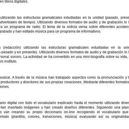
n libros digitales.
tilizando las estructuras gramaticales estudiadas en la unidad (pasado, pres
adverbiales de tiempo). Utilizando diversos formatos de audio y de grabación lo
a un programa de radio. El tema de la noticia versa sobre diferentes acciden
 grabado y han editado música para un programa de informativos.
 (redacción) utilizando las estructuras gramaticales estudiadas en la uni
pasado y en presente). Utilizando diversos formatos de audio y de grabación lo
sonal sonoro. La actividad se ha convertido en una mini-biografía sobre su vida,
o instituto.
usical. A través de la música han trabajado aspectos como la pronunciación y
s, productores y directores de sus propias creaciones. Mediante diferentes formato
iones.
io digital con todo el vocabulario explicado hasta el momento utilizando dive
an insertado imágenes y han creado diseños diferentes. Siguiendo una plant
s van creando su propio diccionario on-line recogiendo el vocabulario que
mato (plantilla, colores, transiciones, música) evaluando así su originalid