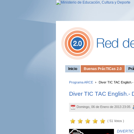
Inicio
Buenas PrácTICas 2.0
Prá
Programa ARCE
Diver TIC TAC English.- 
Diver TIC TAC English.- D
Domingo, 06 de Enero de 2013 23:05
( 51 Votos )
DIVERTI