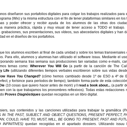
os diseñaron sus portafolios digitales para colgar los trabajos realizados para 
rama (Wix) y la misma estructura con el fin de tener plataformas similares en los 
as y poder ofrecer y recibir ayuda de los alumnos de las otras dos ciuda
na manera práctica, rápida y muy visual de tener acceso a TODO el trabajo.
 grabaciones, sus presentaciones, sus vídeos, sus abecedarios digitales y han 
dad en el diseños de los portafolios.
 que los alumnos escriben al final de cada unidad y sobre los temas transversales
s. Para ello, alumnos y alumnas han utilizado el software issuu. Mediante el us
orporando semana tras semana sus producciones tan variadas como e-mails, car
acamos temas como:
Wherever You Will Go
(a partir de la canción de The Cal
y Life
(utilizando diferentes tiempos verbales escribieron sobre sus vidas desd
ow Have You Changed?
(cómo hemos cambiado desde 1º de ESO a 4º de 
erfect, y for/since para períodos de tiempo); también forma parte de esta colecció
Die
(10 cosas que quiero hacer antes de morir) y
I read a book about...
(a partir d
n con la que trabajamos los pronombres reflexivos). Todas estas redacciones
ado
Pr
oves Diagnòstiques
quedan recogidas en un libro digital.
ers, sus contenidos y las canciones utilizadas para trabajar la gramática (
P
 IN THE PAST, SUBJECT AND OBJECT QUESTIONS, PRESENT PERFECT, P
CAN, COULD, HAVE TO, MUST, WILL, BE GOING TO. PRESENT, PAST AND FUT
 INFINITIVES)
quedan recogidas en el apartado dossiers. Utilizando issuu