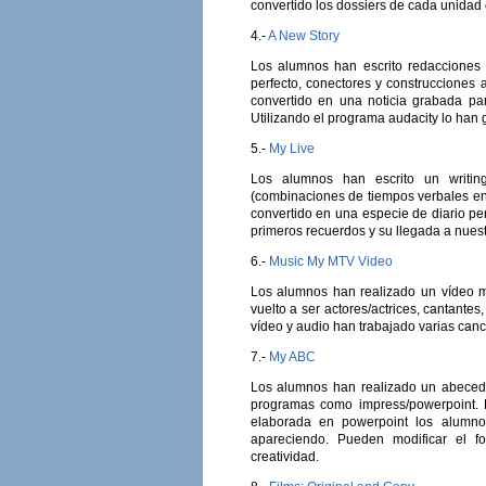
convertido los dossiers de cada unidad e
4.-
A New Story
Los alumnos han escrito redacciones u
perfecto, conectores y construcciones 
convertido en una noticia grabada par
Utilizando el programa audacity lo han
5.-
My Live
Los alumnos han escrito un writing
(combinaciones de tiempos verbales en 
convertido en una especie de diario per
primeros recuerdos y su llegada a nuestr
6.-
Music My MTV Video
Los alumnos han realizado un vídeo m
vuelto a ser actores/actrices, cantante
vídeo y audio han trabajado varias canc
7.-
My ABC
Los alumnos han realizado un abecedar
programas como impress/powerpoint. H
elaborada en powerpoint los alumno
apareciendo. Pueden modificar el for
creatividad.