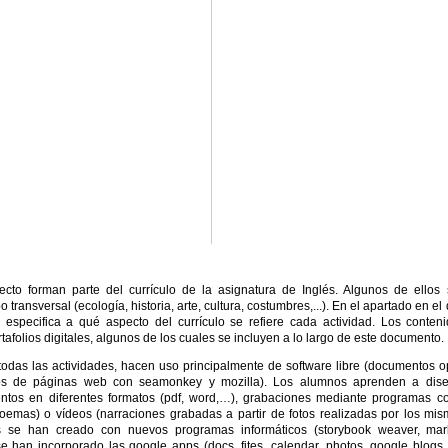
ecto forman parte del currículo de la asignatura de Inglés. Algunos de ellos
o transversal (ecología, historia, arte, cultura, costumbres,...). En el apartado en el
 especifica a qué aspecto del currículo se refiere cada actividad. Los conten
tafolios digitales, algunos de los cuales se incluyen a lo largo de este documento.
 todas las actividades, hacen uso principalmente de software libre (documentos 
eños de páginas web con seamonkey y mozilla). Los alumnos aprenden a dis
ntos en diferentes formatos (pdf, word,…), grabaciones mediante programas 
oemas) o vídeos (narraciones grabadas a partir de fotos realizadas por los mi
s se han creado con nuevos programas informáticos (storybook weaver, mar
se han incorporado las google apps (docs, fites, calendar, photos, google blogs, .