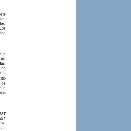
este
tres
des.
 Los
dado
 que
o de
tas,
ling
e el
ESO
n de
e la
 más
AST
AST
URE
 han