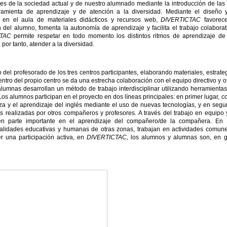
es de la sociedad actual y de nuestro alumnado mediante la introducción de las
amienta de aprendizaje y de atención a la diversidad. Mediante el diseño 
n en el aula de materiales didácticos y recursos web,
DIVERTICTAC
favorece
 del alumno, fomenta la autonomía de aprendizaje y facilita el trabajo colaborat
CTAC
permite respetar en todo momento los distintos ritmos de aprendizaje de
 por tanto, atender a la diversidad.
 del profesorado de los tres centros participantes, elaborando materiales, estrate
tro del propio centro se da una estrecha colaboración con el equipo directivo y o
umnas desarrollan un método de trabajo interdisciplinar utilizando herramienta
 Los alumnos participan en el proyecto en dos líneas principales: en primer lugar, 
za y el aprendizaje del inglés mediante el uso de nuevas tecnologías, y en seg
es realizadas por otros compañeros y profesores. A través del trabajo en equipo 
én parte importante en el aprendizaje del compañero/de la compañera. En 
alidades educativas y humanas de otras zonas, trabajan en actividades comun
r una participación activa, en
DIVERTICTAC,
los alumnos y alumnas son, en g