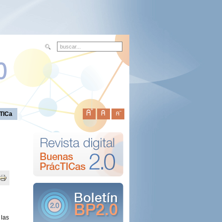
TICa
las