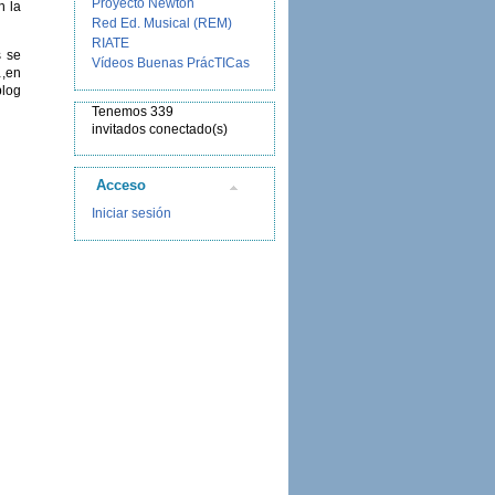
Proyecto Newton
 la
Red Ed. Musical (REM)
RIATE
s se
Vídeos Buenas PrácTICas
…,en
blog
Tenemos 339
invitados conectado(s)
Acceso
Iniciar sesión