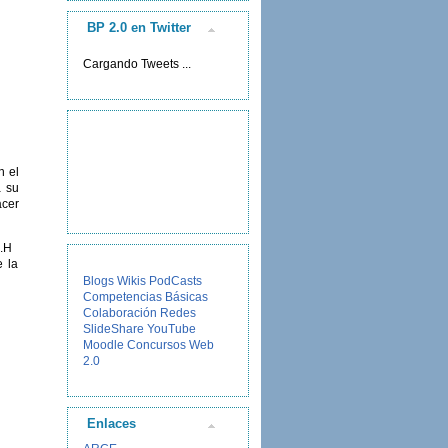
BP 2.0 en Twitter
Cargando Tweets ...
n el
a su
cer
s.H
e la
Blogs
Wikis
PodCasts
Competencias Básicas
Colaboración
Redes
SlideShare
YouTube
Moodle
Concursos
Web
2.0
Enlaces