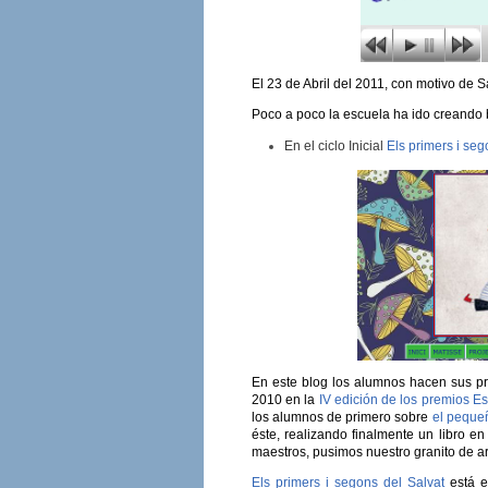
El 23 de Abril del 2011, con motivo de
Poco a poco la escuela ha ido creando bl
En el ciclo Inicial
Els primers i seg
En este blog los alumnos hacen sus pri
2010 en la
IV edición de los premios E
los alumnos de primero sobre
el peque
éste, realizando finalmente un libro en
maestros, pusimos nuestro granito de a
Els primers i segons del Salvat
está e