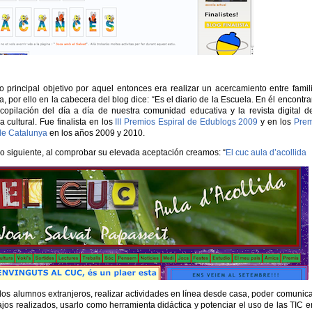
o principal objetivo por aquel entonces era realizar un acercamiento entre famil
, por ello en la cabecera del blog dice: “Es el diario de la Escuela. En él encontra
copilación del día a día de nuestra comunidad educativa y la revista digital d
 cultural. Fue finalista en los
III Premios Espiral de Edublogs 2009
y en los
Prem
de Catalunya
en los años 2009 y 2010.
so siguiente, al comprobar su elevada aceptación creamos: “
El cuc aula d’acollida
de los alumnos extranjeros, realizar actividades en línea desde casa, poder comunic
ajos realizados, usarlo como herramienta didáctica y potenciar el uso de las TIC e