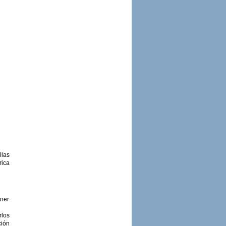
las
rica
oner
los
ción