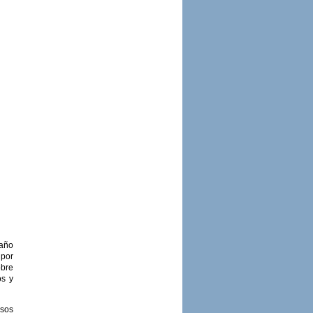
 año
 por
obre
os y
rsos