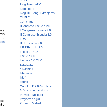
ARCE
Blog Europa/TIC
Blog Leer.es
Blog TIC Leng. Extranjeras
CEDEC
Comenius
I Congreso Escuela 2.0
II Congreso Escuela 2.0
ia y
réis
III Congreso Escuela 2.0
e la
EDA
ios
I E.E.Escuela 2.0
II E.E.Escuela 2.0
Escuela TIC 2.0
Escuela 2.0
Escuela 2.0 CLM
Eskola 2.0
eTwinning
Integra tic
Intef
Leer.es
Moodle BP 2.0 Andalucía
Prácticas Innovadoras
Proyecto Descartes
Proyecto ed@d
arse
Proyecto Malted
ntre