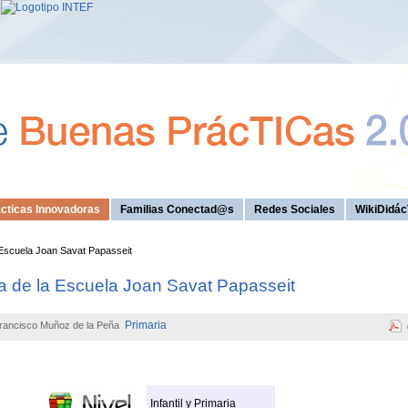
cticas Innovadoras
Familias Conectad@s
Redes Sociales
WikiDidác
a Escuela Joan Savat Papasseit
ria de la Escuela Joan Savat Papasseit
Primaria
rancisco Muñoz de la Peña
Infantil y Primaria