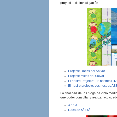
proyectos de investigación:
Projecte Dofins del Salvat
Projecte Micos del Salvat
El nostre Projecte: Els nostres P
El nostre projecte: Les nostres A
La finalidad de los blogs de ciclo medi
que poder consultar y realizar actividad
4 de 3
Racó de 5è i 6è