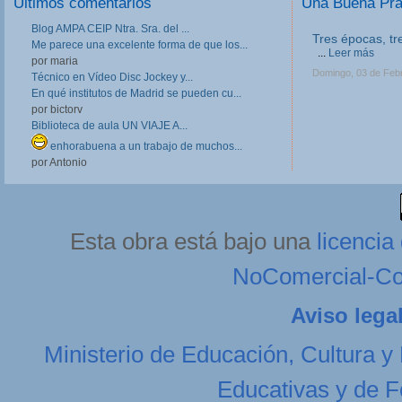
Últimos comentarios
Una Buena Pr
Blog AMPA CEIP Ntra. Sra. del ...
Tres épocas, tr
Me parece una excelente forma de que los...
...
Leer más
por maria
Domingo, 03 de Feb
Técnico en Vídeo Disc Jockey y...
En qué institutos de Madrid se pueden cu...
por bictorv
Biblioteca de aula UN VIAJE A...
enhorabuena a un trabajo de muchos...
por Antonio
Esta obra está bajo una
licenci
NoComercial-Com
Aviso lega
Ministerio de Educación, Cultura y
Educativas y de F