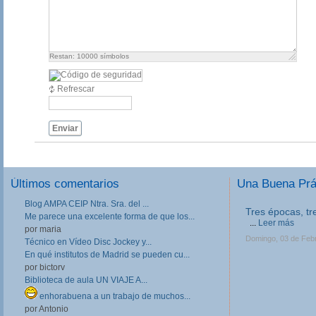
Restan:
10000
símbolos
Refrescar
Enviar
Últimos comentarios
Una Buena Pr
Blog AMPA CEIP Ntra. Sra. del ...
III Jornadas de
Me parece una excelente forma de que los...
Formación Prof
por maria
Las III Jornadas 
Técnico en Vídeo Disc Jockey y...
Formación Profesio
En qué institutos de Madrid se pueden cu...
directivos, respo
por bictorv
en Centros de FP, 
profesores implica
Biblioteca de aula UN VIAJE A...
Lunes, 11 de Febrer
enhorabuena a un trabajo de muchos...
por Antonio