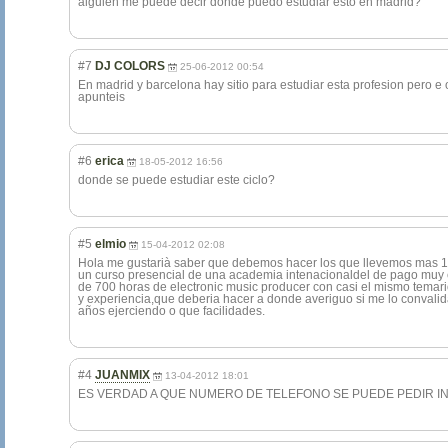
alguien me puede decir donde puedo estudiar esto en madrid?
#7
DJ COLORS
25-06-2012 00:54
En madrid y barcelona hay sitio para estudiar esta profesion pero e 
apunteis
#6
erica
18-05-2012 16:56
donde se puede estudiar este ciclo?
#5
elmio
15-04-2012 02:08
Hola me gustarià saber que debemos hacer los que llevemos mas 1
un curso presencial de una academia intenacionaldel de pago muy c
de 700 horas de electronic music producer con casi el mismo temari
y experiencia,que deberia hacer a donde averiguo si me lo convalid
años ejerciendo o que facilidades.
#4
JUANMIX
13-04-2012 18:01
ES VERDAD A QUE NUMERO DE TELEFONO SE PUEDE PEDIR INFO