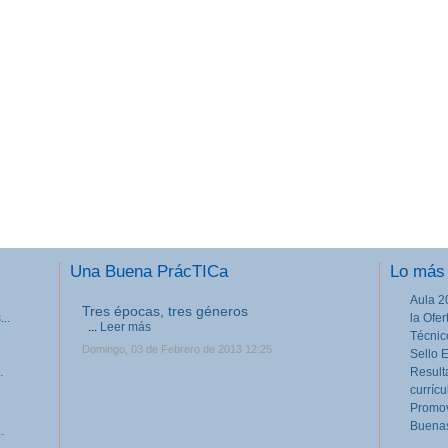
Una Buena PrácTICa
Lo más 
Aula 2
Tres épocas, tres géneros
..
la Ofe
...
Leer más
Técnic
Domingo, 03 de Febrero de 2013 12:25
Sello 
.
Result
currícu
Promov
Buenas
.