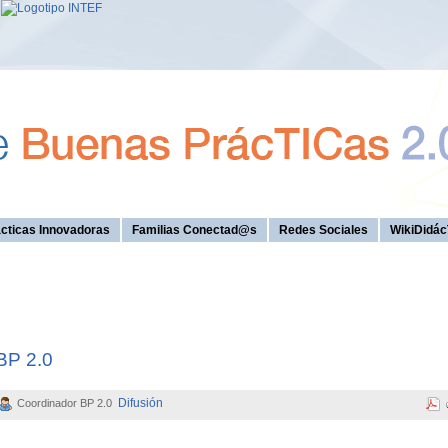
cticas Innovadoras
Familias Conectad@s
Redes Sociales
WikiDidác
 BP 2.0
Difusión
Coordinador BP 2.0