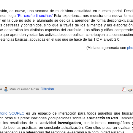
 sido, de nuevo, una semana de muchísima actualidad en nuestro portal. Desd
 nos llega
"Eu cociño ti cociñas"
Esta experiencia nos muestra una nueva forma
 en la que no sólo el alumnado se dedica a aprender de forma descontextualiz
es destrezas y contenidos, sino que a través de los alimentos y las elaboració
se desarrollan los distintos aspectos del currículo. Los niños y niñas comprend
lo que aprenden y todas las actividades que realizan contribuyen a la consecució
etencias básicas, apoyadas en el uso que se hace de las TIC y la web 2.0.
(Miniatura generada con
pho
o
Difusión
04
Manuel Alonso Rosa
atorio SCOPEO
es un espacio de interacción para todos aquellos que busca
con otros sus preocupaciones y ocupaciones sobre la
Formación en Red.
Tambié
n los resultados de su
actividad investigadora
, con informes, monográficos 
ón de buenas prácticas, en constante actualización. Con ellos procuran evaluar 
as tendencias y referencias del sector del e-learning a la comunidad eucativa.