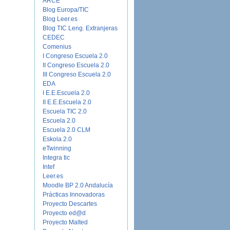
ARCE
Blog Europa/TIC
Blog Leer.es
Blog TIC Leng. Extranjeras
CEDEC
Comenius
I Congreso Escuela 2.0
II Congreso Escuela 2.0
III Congreso Escuela 2.0
EDA
I E.E.Escuela 2.0
II E.E.Escuela 2.0
Escuela TIC 2.0
Escuela 2.0
Escuela 2.0 CLM
Eskola 2.0
eTwinning
Integra tic
Intef
Leer.es
Moodle BP 2.0 Andalucía
Prácticas Innovadoras
Proyecto Descartes
Proyecto ed@d
Proyecto Malted