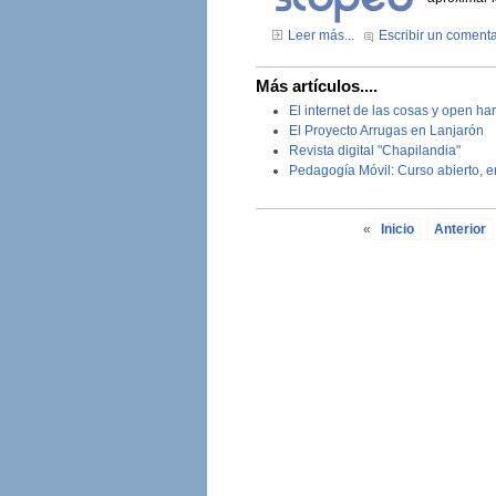
Leer más...
Escribir un comenta
Más artículos....
El internet de las cosas y open h
El Proyecto Arrugas en Lanjarón
Revista digital "Chapilandia"
Pedagogía Móvil: Curso abierto, en
«
Inicio
Anterior