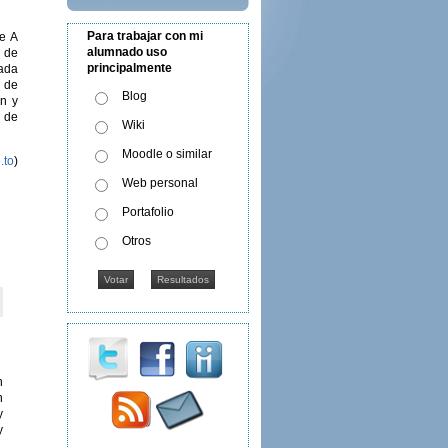
Para trabajar con mi
e A
alumnado uso
 de
principalmente
ada
n de
Blog
en y
n de
Wiki
Moodle o similar
.to
)
Web personal
Portafolio
Otros
n
n
y
y