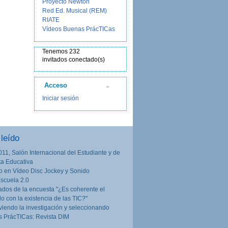
Proyecto Newton
Red Ed. Musical (REM)
RIATE
Vídeos Buenas PrácTICas
Tenemos 232
invitados conectado(s)
Acceso
Iniciar sesión
leído
011, Salón Internacional del Estudiante y de
rta Educativa
o en Vídeo Disc Jockey y Sonido
Escuela 2.0
ados de la encuesta "¿Es coherente el
lo con la existencia de las TIC?"
iendo la investigación y seleccionando
 PrácTICas: Revista DIM