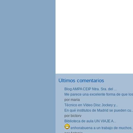
Últimos comentarios
Blog AMPA CEIP Ntra. Sra. del ...
Me parece una excelente forma de que los.
por maria
Técnico en Vídeo Disc Jockey y...
En qué institutos de Madrid se pueden cu..
por bictorv
Biblioteca de aula UN VIAJE A...
enhorabuena a un trabajo de muchos..