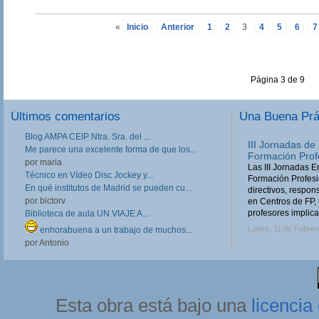
«
Inicio
Anterior
1
2
3
4
5
6
7
Página 3 de 9
Últimos comentarios
Una Buena Pr
Blog AMPA CEIP Ntra. Sra. del ...
III Jornadas de
Me parece una excelente forma de que los...
Formación Prof
por maria
Las III Jornadas 
Técnico en Vídeo Disc Jockey y...
Formación Profesio
En qué institutos de Madrid se pueden cu...
directivos, respo
por bictorv
en Centros de FP, 
profesores implica
Biblioteca de aula UN VIAJE A...
Lunes, 11 de Febrer
enhorabuena a un trabajo de muchos...
por Antonio
Esta obra está bajo una
licenci