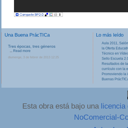
Una Buena PrácTICa
Lo más leído
Aula 2011, Salón
Tres épocas, tres géneros
la Oferta Educat
...
Read more
Técnico en Víde
diumenge, 3 de febrer de 2013 12:25
Sello Escuela 2.
Resultados de la
currículo con la 
Promoviendo la 
Buenas PrácTICa
Esta obra está bajo una
licenci
NoComercial-Com