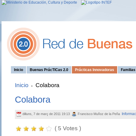
Inicio
Buenas PrácTICas 2.0
Prácticas Innovadoras
Familia
Inicio
Colabora
Colabora
Informac
dilluns, 7 de març de 2011 19:13
Francisco Muñoz de la Peña
( 5 Votes )