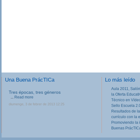
Una Buena PrácTICa
Lo más leído
Aula 2011, Salón
Tres épocas, tres géneros
la Oferta Educat
...
Read more
Técnico en Víde
diumenge, 3 de febrer de 2013 12:25
Sello Escuela 2.
Resultados de la
currículo con la 
Promoviendo la 
Buenas PrácTICa