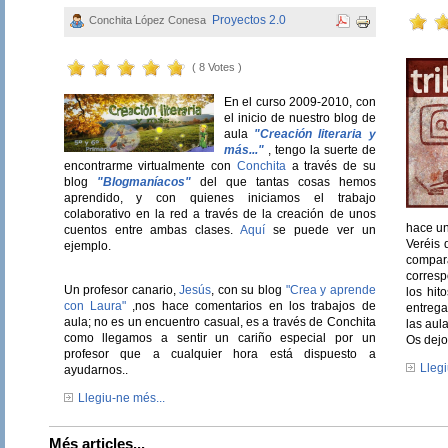
Proyectos 2.0
Conchita López Conesa
( 8 Votes )
En el curso 2009-2010, con
el inicio de nuestro blog de
aula
"Creación literaria y
más..."
, tengo la suerte de
encontrarme virtualmente con
Conchita
a través de su
blog
"Blogmaníacos"
del que tantas cosas hemos
aprendido, y con quienes iniciamos el trabajo
colaborativo en la red a través de la creación de unos
hace un
cuentos entre ambas clases.
Aquí
se puede ver un
Veréis 
ejemplo.
compa
corresp
Un profesor canario,
Jesús
, con su blog
"Crea y aprende
los hit
con Laura"
,nos hace comentarios en los trabajos de
entreg
aula; no es un encuentro casual, es a través de Conchita
las aula
como llegamos a sentir un cariño especial por un
Os dejo
profesor que a cualquier hora está dispuesto a
Llegi
ayudarnos..
Llegiu-ne més...
Més articles...