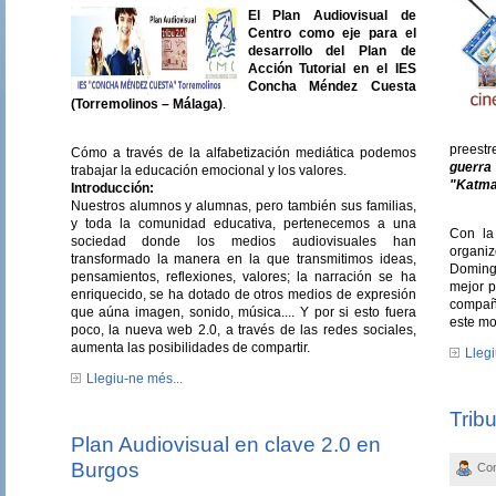
El Plan Audiovisual de
Centro como eje para el
desarrollo del Plan de
Acción Tutorial en el IES
Concha Méndez Cuesta
(Torremolinos – Málaga)
.
preest
Cómo a través de la alfabetización mediática podemos
guerr
trabajar la educación emocional y los valores.
"Katm
Introducción:
Nuestros alumnos y alumnas, pero también sus familias,
y toda la comunidad educativa, pertenecemos a una
Con la
sociedad donde los medios audiovisuales han
organiz
transformado la manera en la que transmitimos ideas,
Doming
pensamientos, reflexiones, valores; la narración se ha
mejor 
enriquecido, se ha dotado de otros medios de expresión
compañ
que aúna imagen, sonido, música.... Y por si esto fuera
este mo
poco, la nueva web 2.0, a través de las redes sociales,
aumenta las posibilidades de compartir.
Llegi
Llegiu-ne més...
Trib
Plan Audiovisual en clave 2.0 en
Burgos
Con