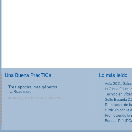
Una Buena PrácTICa
Lo más leído
Aula 2011, Salón
Tres épocas, tres géneros
la Oferta Educat
...
Read more
Técnico en Víde
diumenge, 3 de febrer de 2013 12:25
Sello Escuela 2.
Resultados de la
currículo con la 
Promoviendo la 
Buenas PrácTICa