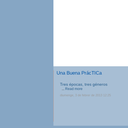
Una Buena PrácTICa
Tres épocas, tres géneros
...
Read more
diumenge, 3 de febrer de 2013 12:25