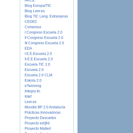
ARCE
Blog Europa/TIC
Blog Leer.es
Blog TIC Leng. Extranjeras
CEDEC
Comenius
I Congreso Escuela 2.0
II Congreso Escuela 2.0
III Congreso Escuela 2.0
EDA
I E.E.Escuela 2.0
II E.E.Escuela 2.0
Escuela TIC 2.0
Escuela 2.0
Escuela 2.0 CLM
Eskola 2.0
eTwinning
Integra tic
Intef
Leer.es
Moodle BP 2.0 Andalucía
Prácticas Innovadoras
Proyecto Descartes
Proyecto ed@d
Proyecto Malted