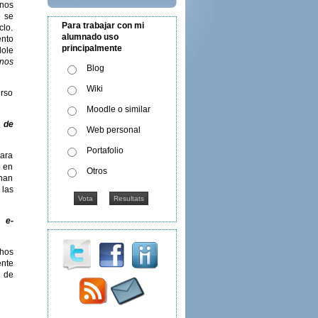
nos
 se
Para trabajar con mi
clo.
alumnado uso
ento
principalmente
ole
nos
Blog
Wiki
urso
Moodle o similar
 de
Web personal
Portafolio
para
o en
Otros
 han
 las
 e-
hos
nte
e de