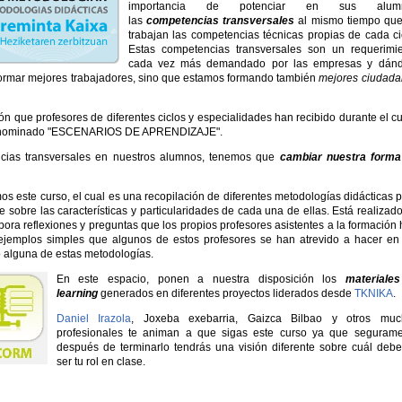
importancia de potenciar en sus alum
las
competencias transversales
al mismo tiempo que
trabajan las competencias técnicas propias de cada ci
Estas competencias transversales son un requerimi
cada vez más demandado por las empresas y dánd
ormar mejores trabajadores, sino que estamos formando también
mejores ciudada
ión que profesores de diferentes ciclos y especialidades han recibido durante el c
 denominado "ESCENARIOS DE APRENDIZAJE".
cias transversales en nuestros alumnos, tenemos que
cambiar nuestra forma
s este curso, el cual es una recopilación de diferentes metodologías didácticas 
e sobre las características y particularidades de cada una de ellas. Está realizad
pora reflexiones y preguntas que los propios profesores asistentes a la formación
ejemplos simples que algunos de estos profesores se han atrevido a hacer en
o alguna de estas metodologías.
En este espacio, ponen a nuestra disposición los
materiales
learning
generados en diferentes proyectos liderados desde
TKNIKA
.
Daniel Irazola
, Joxeba exebarria, Gaizca Bilbao y otros muc
profesionales te animan a que sigas este curso ya que segurame
después de terminarlo tendrás una visión diferente sobre cuál deb
ser tu rol en clase.