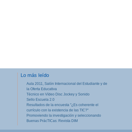
Lo más leído
Aula 2011, Salón Internacional del Estudiante y de
la Oferta Educativa
Técnico en Vídeo Disc Jockey y Sonido
Sello Escuela 2.0
Resultados de la encuesta "¿Es coherente el
currículo con la existencia de las TIC?"
Promoviendo la investigación y seleccionando
Buenas PrácTICas: Revista DIM