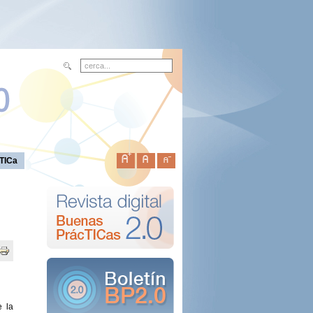
TICa
e la