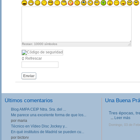
Restan:
10000
símbolos
Refrescar
Enviar
Últimos comentarios
Una Buena Pr
Blog AMPA CEIP Ntra. Sra. del ...
III Jornadas de
Me parece una excelente forma de que los...
Formación Prof
por maria
Las III Jornadas 
Técnico en Vídeo Disc Jockey y...
Formación Profesio
En qué institutos de Madrid se pueden cu...
directivos, respo
por bictorv
en Centros de FP, 