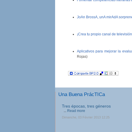
Fomentar competencias literarias a
JoAn BrossA, unA mirAdA sorprene
¡Crea tu propio canal de televisión
Aplicativos para mejorar la evalu
Rojas)
Una Buena PrácTICa
Tres épocas, tres géneros
...
Read more
Dimanche, 03 Février 2013 12:25