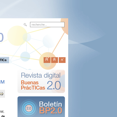
TICa
IM
ral,
 de