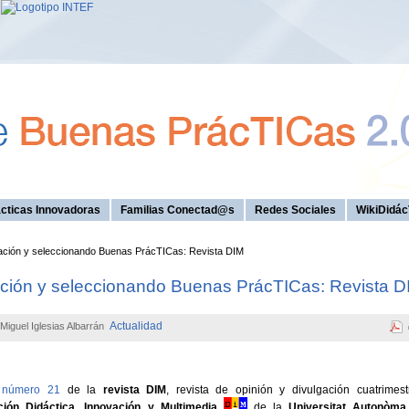
cticas Innovadoras
Familias Conectad@s
Redes Sociales
WikiDidác
ación y seleccionando Buenas PrácTICas: Revista DIM
ación y seleccionando Buenas PrácTICas: Revista D
Actualidad
 Miguel Iglesias Albarrán
l
número 21
de la
revista DIM
, revista de opinión y divulgación cuatrimest
ción Didáctica, Innovación y Multimedia
de la
Universitat Autonòma