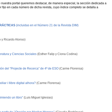
de nuestra portal queremos destacar, de manera especial, la sección dedicada a
r fijo en cada número de dicha revista, cuyo índice completo se detalla a
RÁCTICAS
(incluidas en el Número 21 de la Revista DIM)
y Ricardo Alonso)
eratura y Ciencias Sociales
(Esther Falip y Ciona Codina)
ión del “Projecte de Recerca” de 4º de ESO
(Carme Florensa)
ar i llibre digital alhora?
(Carme Florensa)
imiendo un libro”
(Luis Miguel Iglesias)