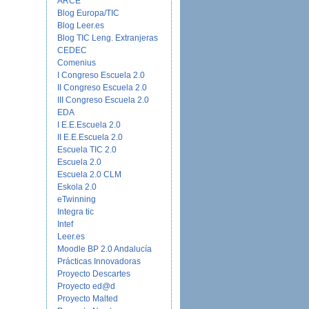
ARCE
Blog Europa/TIC
Blog Leer.es
Blog TIC Leng. Extranjeras
CEDEC
Comenius
I Congreso Escuela 2.0
II Congreso Escuela 2.0
III Congreso Escuela 2.0
EDA
I E.E.Escuela 2.0
II E.E.Escuela 2.0
Escuela TIC 2.0
Escuela 2.0
Escuela 2.0 CLM
Eskola 2.0
eTwinning
Integra tic
Intef
Leer.es
Moodle BP 2.0 Andalucía
Prácticas Innovadoras
Proyecto Descartes
Proyecto ed@d
Proyecto Malted