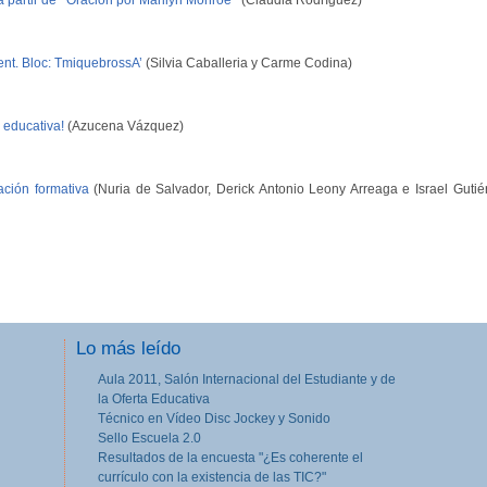
 partir de ‘’Oración por Marilyn Monroe’’
(Claudia Rodríguez)
nt. Bloc: TmiquebrossA’
(Silvia Caballeria y Carme Codina)
 educativa!
(Azucena Vázquez)
ación formativa
(Nuria de Salvador, Derick Antonio Leony Arreaga e Israel Gutié
Lo más leído
Aula 2011, Salón Internacional del Estudiante y de
la Oferta Educativa
Técnico en Vídeo Disc Jockey y Sonido
Sello Escuela 2.0
Resultados de la encuesta "¿Es coherente el
currículo con la existencia de las TIC?"