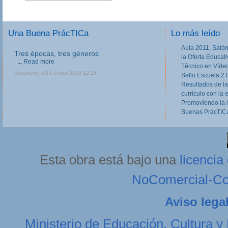
Una Buena PrácTICa
Lo más leído
Aula 2011, Salón
Tres épocas, tres géneros
la Oferta Educat
...
Read more
Técnico en Víde
Dimanche, 03 Février 2013 12:25
Sello Escuela 2.
Resultados de la
currículo con la 
Promoviendo la 
Buenas PrácTICa
Esta obra está bajo una
licenci
NoComercial-Com
Aviso lega
Ministerio de Educación, Cultura y