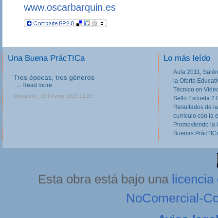
www.oscarbarquin.es
Una Buena PrácTICa
Lo más leído
Aula 2011, Salón
III Jornadas de movilidad europea en
la Oferta Educat
Formación Profesional
Técnico en Víde
Las III Jornadas Erasmus y Leonardo en
Sello Escuela 2.
Formación Profesional, dirigidas a equipos
Resultados de la
directivos, responsables de Programas Europeos
currículo con la 
en Centros de FP, tutores de FCT y otros
profesores implicados o...
Read more
Promoviendo la 
Buenas PrácTICa
Lundi, 11 Février 2013 20:27
Esta obra está bajo una
licenci
NoComercial-Com