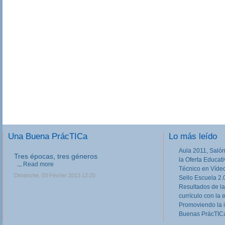
Una Buena PrácTICa
Lo más leído
Aula 2011, Salón
Tres épocas, tres géneros
la Oferta Educat
...
Read more
Técnico en Víde
Dimanche, 03 Février 2013 12:25
Sello Escuela 2.
Resultados de la
currículo con la 
Promoviendo la 
Buenas PrácTICa