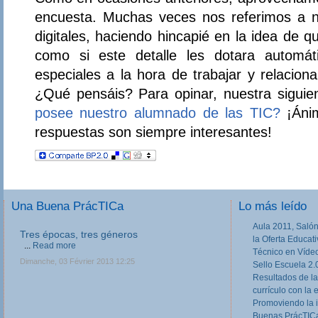
encuesta. Muchas veces nos referimos a 
digitales, haciendo hincapié en la idea de 
como si este detalle les dotara automát
especiales a la hora de trabajar y relacion
¿Qué pensáis? Para opinar, nuestra sigui
posee nuestro alumnado de las TIC?
¡Ánim
respuestas son siempre interesantes!
Una Buena PrácTICa
Lo más leído
Aula 2011, Salón
Tres épocas, tres géneros
la Oferta Educat
...
Read more
Técnico en Víde
Dimanche, 03 Février 2013 12:25
Sello Escuela 2.
Resultados de la
currículo con la 
Promoviendo la 
Buenas PrácTICa