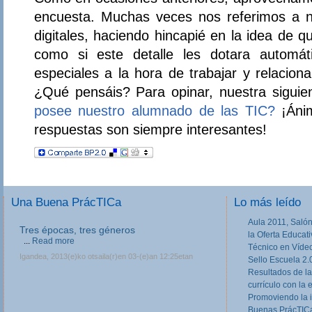
encuesta. Muchas veces nos referimos a 
digitales, haciendo hincapié en la idea de 
como si este detalle les dotara automát
especiales a la hora de trabajar y relacion
¿Qué pensáis? Para opinar, nuestra sigui
posee nuestro alumnado de las TIC?
¡Ánim
respuestas son siempre interesantes!
Una Buena PrácTICa
Lo más leído
Aula 2011, Salón
Tres épocas, tres géneros
la Oferta Educat
...
Read more
Técnico en Víde
Igandea, 2013(e)ko otsaila(r)en 03-(e)an 12:25etan
Sello Escuela 2.
Resultados de la
currículo con la 
Promoviendo la 
Buenas PrácTICa