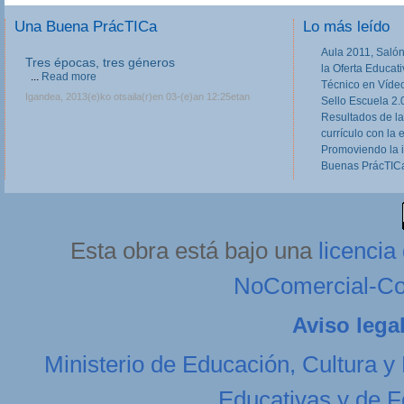
Una Buena PrácTICa
Lo más leído
Aula 2011, Salón
Tres épocas, tres géneros
la Oferta Educat
...
Read more
Técnico en Víde
Igandea, 2013(e)ko otsaila(r)en 03-(e)an 12:25etan
Sello Escuela 2.
Resultados de la
currículo con la 
Promoviendo la 
Buenas PrácTICa
Esta obra está bajo una
licenci
NoComercial-Com
Aviso lega
Ministerio de Educación, Cultura y
Educativas y de F