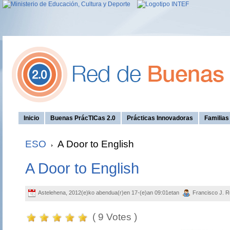
Inicio
Buenas PrácTICas 2.0
Prácticas Innovadoras
Familia
ESO
A Door to English
A Door to English
Astelehena, 2012(e)ko abendua(r)en 17-(e)an 09:01etan
Francisco J. R
( 9 Votes )