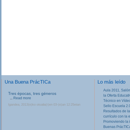
Una Buena PrácTICa
Lo más leído
Aula 2011, Salón
Tres épocas, tres géneros
la Oferta Educat
...
Read more
Técnico en Víde
Igandea, 2013(e)ko otsaila(r)en 03-(e)an 12:25etan
Sello Escuela 2.
Resultados de la
currículo con la 
Promoviendo la 
Buenas PrácTICa