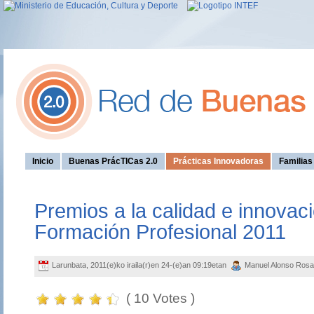
Inicio
Buenas PrácTICas 2.0
Prácticas Innovadoras
Familia
Premios a la calidad e innovaci
Formación Profesional 2011
Larunbata, 2011(e)ko iraila(r)en 24-(e)an 09:19etan
Manuel Alonso Ros
( 10 Votes )