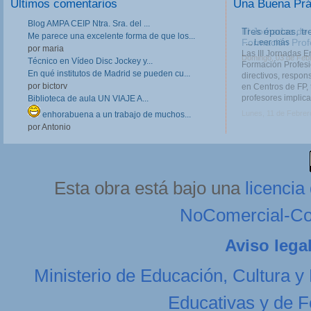
Últimos comentarios
Una Buena Pr
Blog AMPA CEIP Ntra. Sra. del ...
III Jornadas de
Me parece una excelente forma de que los...
Formación Prof
por maria
Las III Jornadas 
Técnico en Vídeo Disc Jockey y...
Formación Profesio
En qué institutos de Madrid se pueden cu...
directivos, respo
por bictorv
en Centros de FP, 
profesores implica
Biblioteca de aula UN VIAJE A...
Lunes, 11 de Febrer
enhorabuena a un trabajo de muchos...
por Antonio
Esta obra está bajo una
licenci
NoComercial-Com
Aviso lega
Ministerio de Educación, Cultura y
Educativas y de F