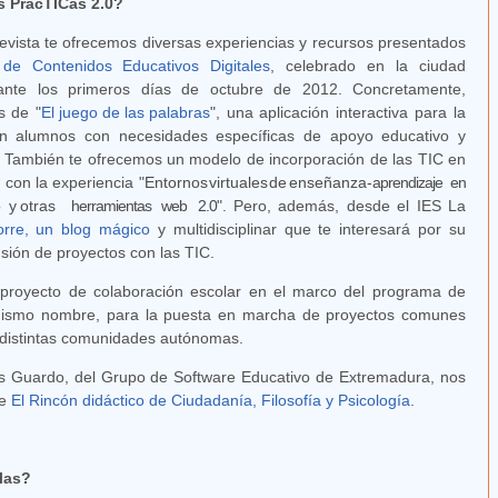
 PrácTICas 2.0?
revista te ofrecemos diversas experiencias y recursos presentados
de Contenidos Educativos Digitales
, celebrado en la ciudad
nte los primeros días de octubre de 2012. Concretamente,
s de "
El juego de las palabras
"
, una aplicación interactiva para la
 en alumnos con necesidades específicas de apoyo educativo y
o. También te ofrecemos un modelo de incorporación de las TIC en
 con la experiencia "
Entorn
os virtuales de enseñanza-
aprendizaje en
 y otras
herramientas web 2.0
". Pero, además, desde el IES La
orre, un blog mágico
y multidisciplinar que te interesará por su
usión de proyectos con las TIC.
proyecto de colaboración escolar en el marco del programa de
l mismo nombre, para la puesta en marcha de proyectos comunes
 distintas comunidades autónomas.
as Guardo, del Grupo de Software Educativo de Extremadura, nos
de
El Rincón didáctico de Ciudadanía, Filosofía y Psicología
.
las?