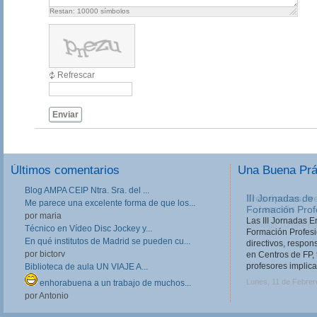
Restan:
10000
símbolos
Refrescar
Enviar
Últimos comentarios
Una Buena Pr
Blog AMPA CEIP Ntra. Sra. del ...
III Jornadas de
Me parece una excelente forma de que los...
Formación Prof
por maria
Las III Jornadas 
Técnico en Vídeo Disc Jockey y...
Formación Profesio
En qué institutos de Madrid se pueden cu...
directivos, respo
por bictorv
en Centros de FP, 
profesores implica
Biblioteca de aula UN VIAJE A...
Lunes, 11 de Febrer
enhorabuena a un trabajo de muchos...
por Antonio