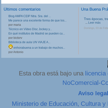
Últimos comentarios
Una Buena Pr
Blog AMPA CEIP Ntra. Sra. del ...
Tres épocas, tr
III Jornadas de
Me parece una excelente forma de que los...
Formación Prof
...
Leer más
por maria
Las III Jornadas 
Domingo, 03 de Feb
Técnico en Vídeo Disc Jockey y...
Formación Profesio
En qué institutos de Madrid se pueden cu...
directivos, respo
por bictorv
en Centros de FP, 
profesores implica
Biblioteca de aula UN VIAJE A...
Lunes, 11 de Febrer
enhorabuena a un trabajo de muchos...
por Antonio
Esta obra está bajo una
licenci
NoComercial-Com
Aviso lega
Ministerio de Educación, Cultura y