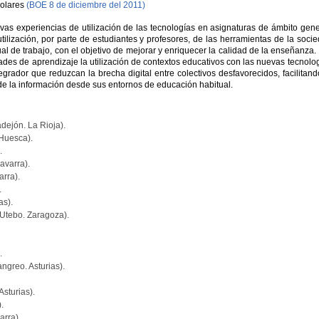
colares
(BOE 8 de diciembre del 2011)
as experiencias de utilización de las tecnologías en asignaturas de ámbito gene
tilización, por parte de estudiantes y profesores, de las herramientas de la soci
l de trabajo, con el objetivo de mejorar y enriquecer la calidad de la enseñanza.
ultades de aprendizaje la utilización de contextos educativos con las nuevas tecnolo
egrador que reduzcan la brecha digital entre colectivos desfavorecidos, facilitand
de la información desde sus entornos de educación habitual.
dejón. La Rioja).
Huesca).
.
avarra).
rra).
.
as).
Utebo. Zaragoza).
.
greo. Asturias).
sturias).
.
arra).