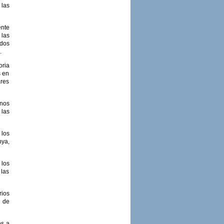
 las
ente
 las
idos
.
oria
s en
ares
rnos
 las
 los
nya,
los
 las
rios
a de
os a