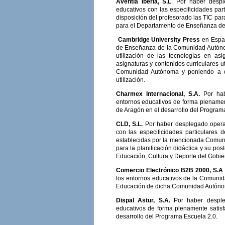
Aventia Iberia, S.L
. Por haber despl
educativos con las especificidades pa
disposición del profesorado las TIC para
para el Departamento de Enseñanza de l
Cambridge University Press
en Españ
de Enseñanza de la Comunidad Autónom
utilización de las tecnologías en as
asignaturas y contenidos curriculares u
Comunidad Autónoma y poniendo a disp
utilización.
Charmex Internacional, S.A.
Por ha
entornos educativos de forma plenamen
de Aragón en el desarrollo del Program
CLD, S.L.
Por haber desplegado operat
con las especificidades particulare
establecidas por la mencionada Comunid
para la planificación didáctica y su pos
Educación, Cultura y Deporte del Gobie
Comercio Electrónico B2B 2000, S.A
los entornos educativos de la Comunid
Educación de dicha Comunidad Autónoma
Dispal Astur, S.A.
Por haber desple
educativos de forma plenamente satisf
desarrollo del Programa Escuela 2.0.