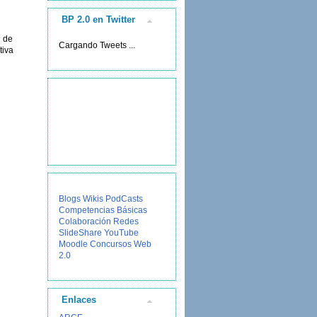
BP 2.0 en Twitter
o de
Cargando Tweets ...
tiva
Blogs
Wikis
PodCasts
Competencias Básicas
Colaboración
Redes
SlideShare
YouTube
Moodle
Concursos
Web
2.0
Enlaces