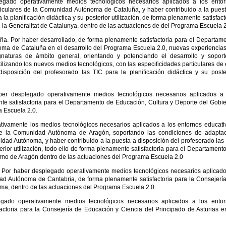
egado operativamente medios tecnológicos necesarios aplicados a los ento
rticulares de la Comunidad Autónoma de Cataluña, y haber contribuido a la pues
 la planificación didáctica y su posterior utilización, de forma plenamente satisfact
a Generalitat de Catalunya, dentro de las actuaciones de del Programa Escuela 2
a. Por haber desarrollado, de forma plenamente satisfactoria para el Departam
a de Cataluña en el desarrollo del Programa Escuela 2.0, nuevas experiencia
ignaturas de ámbito general, orientando y potenciando el desarrollo y sopor
tilizando los nuevos medios tecnológicos, con las especificidades particulares de
osición del profesorado las TIC para la planificación didáctica y su poste
ber desplegado operativamente medios tecnológicos necesarios aplicados a 
te satisfactoria para el Departamento de Educación, Cultura y Deporte del Gobi
a Escuela 2.0.
ivamente los medios tecnológicos necesarios aplicados a los entornos educati
s de la Comunidad Autónoma de Aragón, soportando las condiciones de adapta
ad Autónoma, y haber contribuido a la puesta a disposición del profesorado las
terior utilización, todo ello de forma plenamente satisfactoria para el Departament
rno de Aragón dentro de las actuaciones del Programa Escuela 2.0
. Por haber desplegado operativamente medios tecnológicos necesarios aplicad
ad Autónoma de Cantabria, de forma plenamente satisfactoria para la Consejerí
, dentro de las actuaciones del Programa Escuela 2.0.
gado operativamente medios tecnológicos necesarios aplicados a los entor
actoria para la Consejería de Educación y Ciencia del Principado de Asturias e