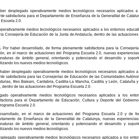
aber desplegado operativamente medios tecnológicos necesarios aplicados a
te satisfactoria para el Departamento de Enseñanza de la Generalitat de Catalu
 Escuela 2.0.
perativamente medios tecnológicos necesarios aplicados a los entornos educat
 la Consejería de Educación de la Junta de Andalucía, dentro de las actuaciones
M.
Por haber desarrollado, de forma plenamente satisfactoria para la Consejerí
eón, en el marco de actuaciones del Programa Escuela 2.0, nuevas experiencia
ignaturas de ámbito general, orientando y potenciando el desarrollo y sopor
tilizando los nuevos medios tecnológicos.
haber desplegado operativamente medios tecnológicos necesarios aplicados a
nte satisfactoria para las Consejerías de Educación de las Comunidades Autón
urias, Illes Balears, Cantabria, Castilla-La Mancha, Castilla y León, Cataluña y
 dentro de las actuaciones del Programa Escuela 2.0.
gado operativamente medios tecnológicos necesarios aplicados a los entor
sfactoria para el Departamento de Educación, Cultura y Deporte del Gobiern
Programa Escuela 2.0.
esarrollado, en el marco de actuaciones del Programa Escuela 2.0 y de fo
partamento de Enseñanza de la Generalitat de Catalunya, nuevas experiencia
ignaturas de ámbito general, orientando y potenciando el desarrollo y sopor
tilizando los nuevos medios tecnológicos.
splegado operativamente medios tecnológicos necesarios aplicados a los ento