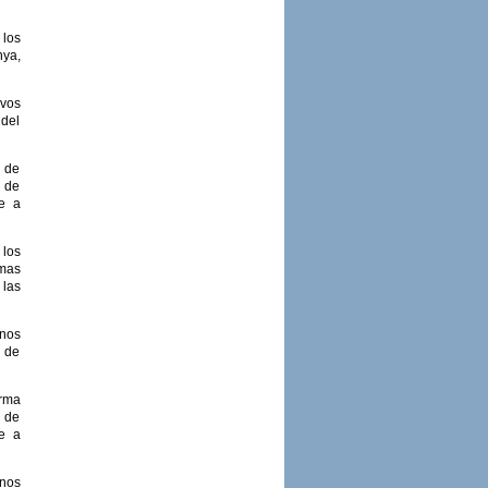
 los
nya,
ivos
 del
a de
s de
te a
 los
omas
 las
nos
o de
rma
s de
te a
rnos