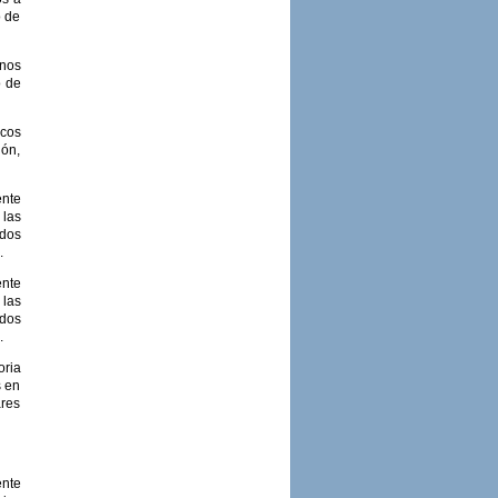
o de
rnos
o de
icos
ión,
nte
 las
idos
.
nte
 las
idos
.
oria
s en
ares
ente