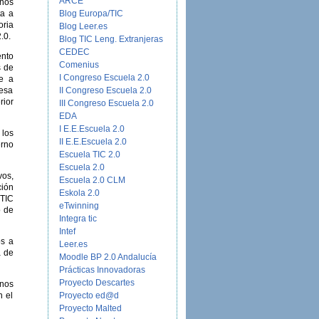
ARCE
rnos
Blog Europa/TIC
ta a
oria
Blog Leer.es
.0.
Blog TIC Leng. Extranjeras
CEDEC
ento
Comenius
s de
I Congreso Escuela 2.0
te a
II Congreso Escuela 2.0
 esa
rior
III Congreso Escuela 2.0
EDA
I E.E.Escuela 2.0
los
II E.E.Escuela 2.0
erno
Escuela TIC 2.0
Escuela 2.0
vos,
Escuela 2.0 CLM
ción
Eskola 2.0
 TIC
eTwinning
o de
Integra tic
Intef
os a
Leer.es
a de
Moodle BP 2.0 Andalucía
Prácticas Innovadoras
Proyecto Descartes
nos
Proyecto ed@d
n el
Proyecto Malted