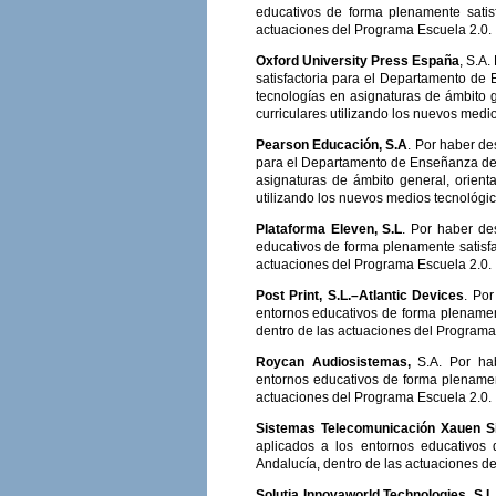
educativos de forma plenamente satis
actuaciones del Programa Escuela 2.0.
Oxford University Press España
, S.A
satisfactoria para el Departamento de 
tecnologías en asignaturas de ámbito g
curriculares utilizando los nuevos medio
Pearson Educación, S.A
. Por haber de
para el Departamento de Enseñanza de l
asignaturas de ámbito general, orient
utilizando los nuevos medios tecnológic
Plataforma Eleven, S.L
. Por haber de
educativos de forma plenamente satisfa
actuaciones del Programa Escuela 2.0.
Post Print, S.L.–Atlantic Devices
. Po
entornos educativos de forma plenamen
dentro de las actuaciones del Programa
Roycan Audiosistemas,
S.A. Por hab
entornos educativos de forma plenament
actuaciones del Programa Escuela 2.0.
Sistemas Telecomunicación Xauen Si
aplicados a los entornos educativos
Andalucía, dentro de las actuaciones d
Solutia Innovaworld Technologies, S.L