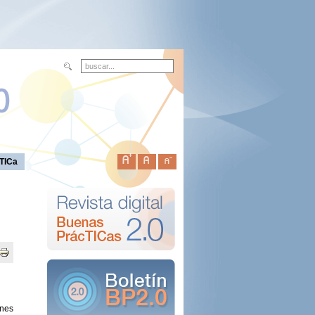
TICa
ones