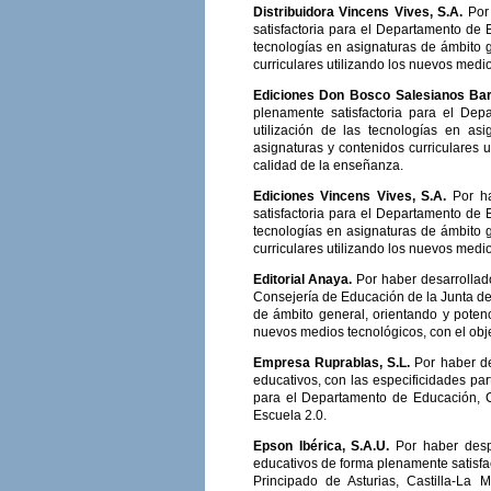
Distribuidora Vincens Vives, S.A.
Por
satisfactoria para el Departamento de 
tecnologías en asignaturas de ámbito g
curriculares utilizando los nuevos medio
Ediciones Don Bosco Salesianos Ba
plenamente satisfactoria para el De
utilización de las tecnologías en as
asignaturas y contenidos curriculares u
calidad de la enseñanza.
Ediciones Vincens Vives, S.A.
Por h
satisfactoria para el Departamento de 
tecnologías en asignaturas de ámbito g
curriculares utilizando los nuevos medio
Editorial Anaya.
Por haber desarrollad
Consejería de Educación de la Junta de 
de ámbito general, orientando y potenc
nuevos medios tecnológicos, con el obje
Empresa Ruprablas, S.L.
Por haber d
educativos, con las especificidades pa
para el Departamento de Educación, C
Escuela 2.0.
Epson Ibérica, S.A.U.
Por haber desp
educativos de forma plenamente satisf
Principado de Asturias, Castilla-La 