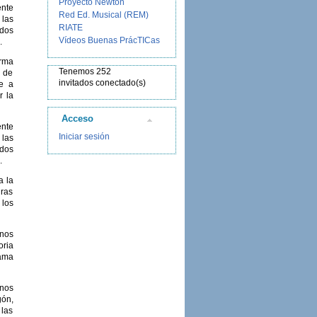
Proyecto Newton
ente
Red Ed. Musical (REM)
 las
RIATE
idos
Vídeos Buenas PrácTICas
.
orma
Tenemos 252
s de
invitados conectado(s)
te a
r la
Acceso
ente
Iniciar sesión
 las
idos
.
a la
uras
 los
rnos
oria
rama
rnos
gón,
 las