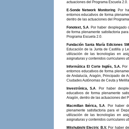
actuaciones del Programa Escuela 2.0.
E-Sonde Network Monitoring
. Por h
entornos educativos de forma plenamen
dentro de las actuaciones del Programa
Fonotext, S.A
. Por haber desplegado o
de forma plenamente satisfactoria para
Programa Escuela 2.0.
Fundación Santa María Ediciones S
Educación de la Junta de Castilla y L
utilización de las tecnologías en as
asignaturas y contenidos curriculares u
Informática El Corte Inglés, S.A.
Por 
entornos educativos de forma plename
de Andalucía, Aragón, Principado de Ast
Ciudades Autónomas de Ceuta y Melilla,
Investrónica, S.A
. Por haber desple
educativos de forma plenamente sati
Aragón, dentro de las actuaciones del 
Macmillan Ibérica, S.A
. Por haber d
plenamente satisfactoria para el De
utilización de las tecnologías en as
asignaturas y contenidos curriculares u
Mitshubishi Electric B.V.
Por haber de