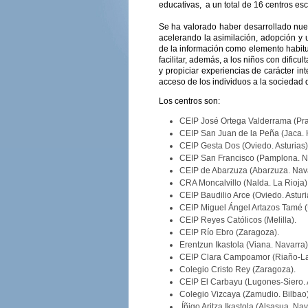
educativas, a un total de 16 centros es
Se ha valorado haber desarrollado nuev
acelerando la asimilación, adopción y u
de la información como elemento habitua
facilitar, además, a los niños con dific
y propiciar experiencias de carácter int
acceso de los individuos a la sociedad 
Los centros son:
CEIP José Ortega Valderrama (Pra
CEIP San Juan de la Peña (Jaca. 
CEIP Gesta Dos (Oviedo. Asturias)
CEIP San Francisco (Pamplona. N
CEIP de Abarzuza (Abarzuza. Nava
CRA Moncalvillo (Nalda. La Rioja)
CEIP Baudilio Arce (Oviedo. Asturi
CEIP Miguel Ángel Artazos Tamé (
CEIP Reyes Católicos (Melilla).
CEIP Río Ebro (Zaragoza).
Erentzun Ikastola (Viana. Navarra)
CEIP Clara Campoamor (Riaño-Lan
Colegio Cristo Rey (Zaragoza).
CEIP El Carbayu (Lugones-Siero. A
Colegio Vizcaya (Zamudio. Bilbao)
Íñigo Aritza Ikastola (Alsasua. Nav