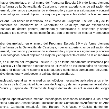
 haber desarrollado, en el marco del Programa Escuela 2.0 y de forma plenam
Enseñanza de la Generalitat de Catalunya, nuevas experiencias de utilización de
eneral, orientando y potenciando el desarrollo y soporte a asignaturas y conten
s tecnológicos, con el objetivo de mejorar y enriquecer la calidad de la enseñanza
rcelona
. Por haber desarrollado, en el marco del Programa Escuela 2.0 y de f
partamento de Enseñanza de la Generalitat de Catalunya, nuevas experiencia
ignaturas de ámbito general, orientando y potenciando el desarrollo y sopor
tilizando los nuevos medios tecnológicos, con el objetivo de mejorar y enriquece
aber desarrollado, en el marco del Programa Escuela 2.0 y de forma plenam
Enseñanza de la Generalitat de Catalunya, nuevas experiencias de utilización de
eneral, orientando y potenciando el desarrollo y soporte a asignaturas y conten
s tecnológicos, con el objetivo de mejorar y enriquecer la calidad de la enseñanza
o, en el marco del Programa Escuela 2.0 y de forma plenamente satisfactoria par
Castilla y León, nuevas experiencias de utilización de las tecnologías en asignat
iando el desarrollo y soporte a asignaturas y contenidos curriculares utilizando
tivo de mejorar y enriquecer la calidad de la enseñanza.
esplegado operativamente medios tecnológicos necesarios aplicados a los ento
rticulares de la Comunidad Autónoma de Aragón, y de forma plenamente satisfact
ultura y Deporte del Gobierno de Aragón dentro de las actuaciones del Prog
legado operativamente medios tecnológicos necesarios aplicados a los ento
actoria para las Consejerías de Educación de las Comunidades Autónomas de Ara
Mancha, Cantabria, Andalucía, Illes Balears, País Vasco y Galicia, dentro de