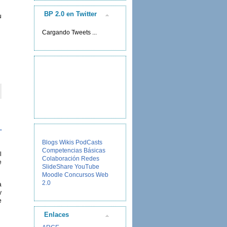
BP 2.0 en Twitter
u
Cargando Tweets ...
"
Blogs
Wikis
PodCasts
Competencias Básicas
l
Colaboración
Redes
e
SlideShare
YouTube
Moodle
Concursos
Web
2.0
a
y
e
Enlaces