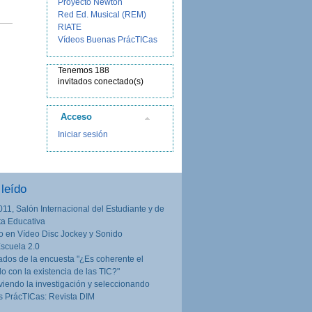
Proyecto Newton
Red Ed. Musical (REM)
RIATE
Vídeos Buenas PrácTICas
Tenemos 188
invitados conectado(s)
Acceso
Iniciar sesión
leído
011, Salón Internacional del Estudiante y de
rta Educativa
o en Vídeo Disc Jockey y Sonido
Escuela 2.0
ados de la encuesta "¿Es coherente el
lo con la existencia de las TIC?"
iendo la investigación y seleccionando
 PrácTICas: Revista DIM