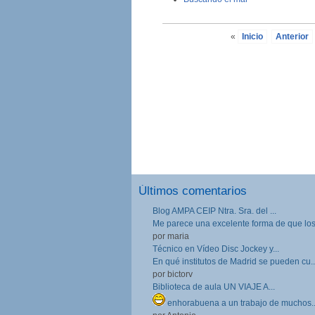
«
Inicio
Anterior
Últimos comentarios
Blog AMPA CEIP Ntra. Sra. del ...
Me parece una excelente forma de que los.
por maria
Técnico en Vídeo Disc Jockey y...
En qué institutos de Madrid se pueden cu..
por bictorv
Biblioteca de aula UN VIAJE A...
enhorabuena a un trabajo de muchos..