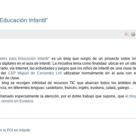
Educación Infantil"
dades para Educación Infantil”
es un blog que surgió de un proyecto sobre lo
 digitales en el aula de infantil. La iniciativa tenia como finalidad ubicar en un siti
ado, vía Internet, las actividades y juegos que los niños de infantil de una clase d
 del
CEP Miguel de Cervantes LHI
utilizaban normalmente en el aula con e
or de clase.
 blog se recogen infinidad de recursos TIC que abarcan todos los ámbitos d
cia, en diferentes lenguas: castellano, francés, inglés, euskera, catalá, galego…
llamado especialmente la atención, por el doble trabajo que supone, que
el blo
a versión en Euskera.
 la PDI en Infantil