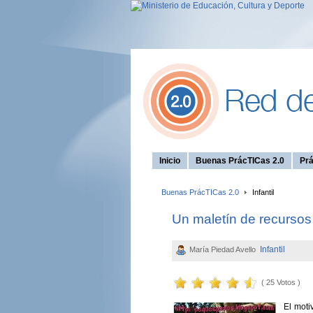
Inicio
Buenas PrácTICas 2.0
Prá
Buenas PrácTICas 2.0
Infantil
Un maletín de recursos 
Infantil
María Piedad Avello
( 25 Votos )
El moti