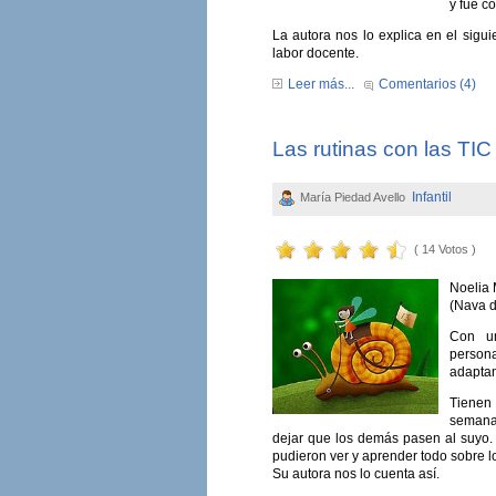
y fue c
La autora nos lo explica en el sigu
labor docente.
Leer más...
Comentarios (4)
Las rutinas con las TIC 
Infantil
María Piedad Avello
( 14 Votos )
Noelia 
(Nava d
Con un
persona
adaptan
Tienen 
semana 
dejar que los demás pasen al suyo
pudieron ver y aprender todo sobre lo
Su autora nos lo cuenta así.