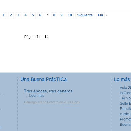
1
2
3
4
5
6
7
8
9
10
Siguiente
Fin
»
Página 7 de 14
Una Buena PrácTICa
Lo más 
Aula 2
Tres épocas, tres géneros
..
la Ofe
...
Leer más
Técnic
Domingo, 03 de Febrero de 2013 12:25
Sello 
.
Result
currícu
Promov
Buenas
.