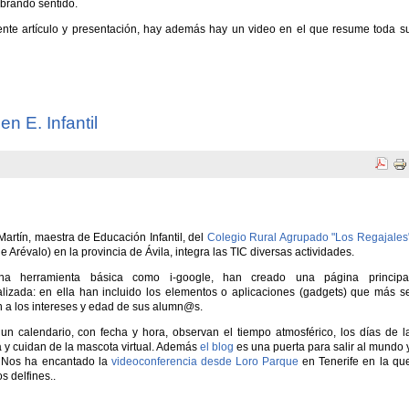
obrando sentido.
iente artículo y presentación, hay además hay un video en el que resume toda s
en E. Infantil
Martín, maestra de Educación Infantil, del
Colegio Rural Agrupado "Los Regajales
e Arévalo) en la provincia de Ávila, integra las TIC diversas actividades.
a herramienta básica como i-google, han creado una página principa
lizada: en ella han incluido los elementos o aplicaciones (gadgets) que más s
 a los intereses y edad de
sus alumn
@s
.
un calendario, con fecha y hora, observan el tiempo atmosférico, los días de l
y cuidan de la mascota virtual. Además
el blog
es una puerta para salir al mundo 
. Nos ha encantado la
videoconferencia desde Loro Parque
en Tenerife en la qu
s delfines..