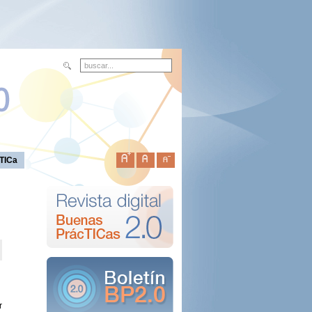
TICa
r