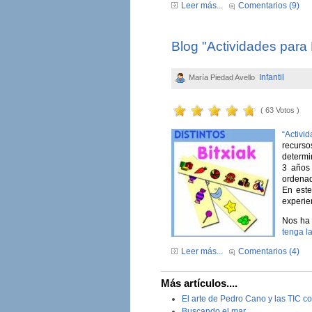
Leer más...
Comentarios (9)
Blog "Actividades para 
Infantil
María Piedad Avello
( 63 Votos )
“Activi
recursos
determin
3 años
ordenad
En este
experien
Nos ha 
tenga l
Leer más...
Comentarios (4)
Más artículos....
El arte de Pedro Cano y las TIC con
Buscando el mar