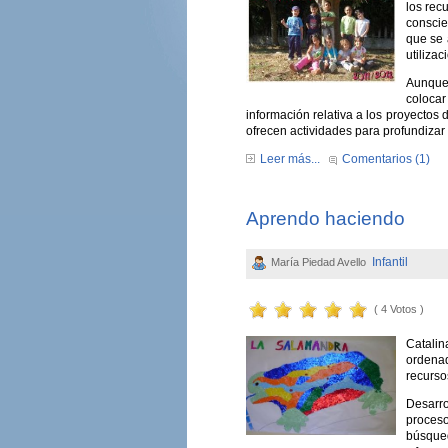
los rec
conscie
que se 
utilizac
Aunque 
colocar
información relativa a los proyectos 
ofrecen actividades para profundizar
Leer más...
Comentarios (1)
Aprendo haciendo
Infantil
María Piedad Avello
( 4 Votos )
Catali
ordenad
recurso
Desarro
proceso
búsqued