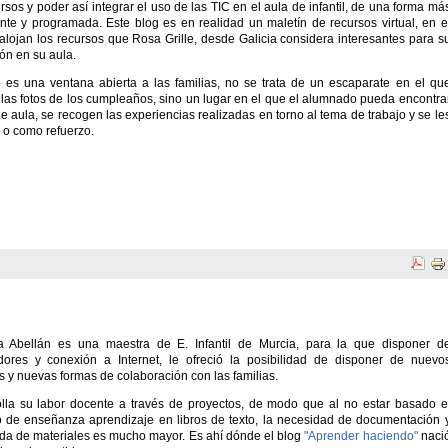
ursos y poder así integrar el uso de las TIC en el aula de infantil, de una forma má
nte y programada. Este blog es en realidad un maletín de recursos virtual, en e
alojan los recursos que Rosa Grille, desde Galicia considera interesantes para s
ión en su aula.
es una ventana abierta a las familias, no se trata de un escaparate en el qu
 las fotos de los cumpleaños, sino un lugar en el que el alumnado pueda encontra
de aula, se recogen las experiencias realizadas en torno al tema de trabajo y se le
 o como refuerzo.
na Abellán es una maestra de E. Infantil de Murcia, para la que disponer d
ores y conexión a Internet, le ofreció la posibilidad de disponer de nuevo
s y nuevas formas de colaboración con las familias.
lla su labor docente a través de proyectos, de modo que al no estar basado e
 de enseñanza aprendizaje en libros de texto, la necesidad de documentación 
a de materiales es mucho mayor. Es ahí dónde el blog
"Aprender haciendo"
naci