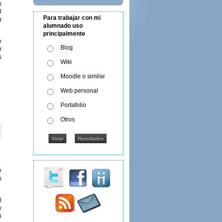
s
l
Para trabajar con mi
u
alumnado uso
principalmente
e
Blog
r
s
Wiki
Moodle o similar
Web personal
Portafolio
Otros
e
s
l
y
ó