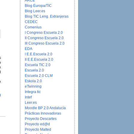
ARCE
Blog Europa/TIC
Blog Leer.es
Blog TIC Leng. Extranjeras
CEDEC
Comenius
I Congreso Escuela 2.0
II Congreso Escuela 2.0
III Congreso Escuela 2.0
EDA
I E.E.Escuela 2.0
s
II E.E.Escuela 2.0
o
Escuela TIC 2.0
e
Escuela 2.0
l
Escuela 2.0 CLM
Eskola 2.0
e
eTwinning
Integra tic
g
Intef
Leer.es
Moodle BP 2.0 Andalucía
Prácticas Innovadoras
Proyecto Descartes
Proyecto ed@d
Proyecto Malted