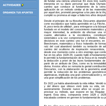
de fundar una ciencia universal. En esos tres sueñ
interpreta en su diario personal que titula Olympic
camino que conduce al fundamento de la cienci
aplicación de un método similar al de las matemáti
por aquel don, prometió peregrinar a los pies de la Vir
cumplió su promesa al viajar a Italia tres años despué
Desde el principio de su filosofar, Descartes abandonó
corte escolástico que había aprendido en La Flèche, 
él, poco tenía de utilidad-, para entregarse a la búsq
fundado en el modelo del conocimiento matemático 
mayor intensidad, la ambición de efectuar una sí
cuanto alternativa a la escolástica, constitu
sistemático a la vez comprensivo y definitivo. Hu
decisivos en este camino: uno fue el encuentro, en 
Beeckmann, matemático y físico holandés de formaci
raíz del cual abandonó también su tentación de ad
camino del ocultismo de inspiración renacentista,
desde ese momento como a otro enemigo que combat
fue en los años 1628-29, cuando halló el fundamento
le permitió la fundamentación de la física en la metafí
la deducción a priori de las leyes fundamentales de 
partir de un atributo de Dios, como es la inmutabili
divina. A estos años se remonta la genial contribuci
Descartes, con la elaboración de la geometría analít
permitir la reducción de los problemas geométric
algebraicas, implicaba una gran universalización y, 
una gran simplificación de los problemas.
En 1621 ya había abandonado la vida militar. Vendió 
y del dinero que obtuvo vivió toda su vida, sin 
austeramente. Durante nueve años se ocupó en 
precisar su método, que expone en las Regulae 
ingenii. Esta obra, compuesta entre 1628 y 1629
inacabada contiene en germen lo fundamental de su 