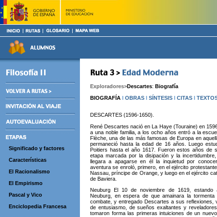
Exploradores>
Descartes
:
Biografía
BIOGRAFÍA
I
OBRAS
I
SÍNTESIS
I
CITAS
I
TEXTO
DESCARTES (1596-1650).
René Descartes nació en La Haye (Touraine) en 1596
a una noble familia, a los ocho años entró a la escue
Flèche, una de las más famosas de Europa en aquel
permaneció hasta la edad de 16 años. Luego estu
Significado y factores
Poitiers hasta el año 1617. Fueron estos años de 
etapa marcada por la disipación y la incertidumbre
Características
llegara a apagarse en él la inquietud por conoce
aventura se enroló, primero, en el ejército protestant
El Racionalismo
Nassau, príncipe de Orange, y luego en el ejército ca
de Baviera.
El Empirismo
Neuburg El 10 de noviembre de 1619, estando
Pascal y Vico
Neuburg, en espera de que amainara la tormenta 
combate, y entregado Descartes a sus reflexiones, 
Enciclopedia Francesa
de entusiasmo, de sueños exaltantes y reveladores
tomaron forma las primeras intuiciones de un nue