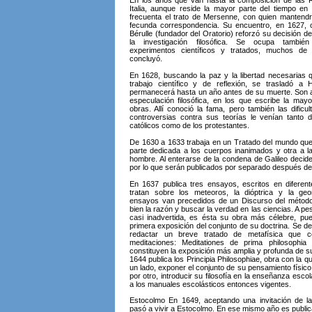
En los años que van hasta la composición de las R
Italia, aunque reside la mayor parte del tiempo en
frecuenta el trato de Mersenne, con quien manten
fecunda correspondencia. Su encuentro, en 1627, 
Bérulle (fundador del Oratorio) reforzó su decisión 
la investigación filosófica. Se ocupa tambié
experimentos científicos y tratados, muchos de
concluyó.
En 1628, buscando la paz y la libertad necesarias 
trabajo científico y de reflexión, se trasladó a
permanecerá hasta un año antes de su muerte. Son 
especulación filosófica, en los que escribe la may
obras. Allí conoció la fama, pero también las dificu
controversias contra sus teorías le venían tanto 
católicos como de los protestantes.
De 1630 a 1633 trabaja en un Tratado del mundo qu
parte dedicada a los cuerpos inanimados y otra a la
hombre. Al enterarse de la condena de Galileo decide
por lo que serán publicados por separado después de
En 1637 publica tres ensayos, escritos en diferen
tratan sobre los meteoros, la dióptrica y la geo
ensayos van precedidos de un Discurso del método
bien la razón y buscar la verdad en las ciencias. A p
casi inadvertida, es ésta su obra más célebre, pue
primera exposición del conjunto de su doctrina. Se d
redactar un breve tratado de metafísica que c
meditaciones: Meditationes de prima philosophia
constituyen la exposición más amplia y profunda de s
1644 publica los Principia Philosophiae, obra con la q
un lado, exponer el conjunto de su pensamiento físico 
por otro, introducir su filosofía en la enseñanza escol
a los manuales escolásticos entonces vigentes.
Estocolmo En 1649, aceptando una invitación de la 
pasó a vivir a Estocolmo. En ese mismo año es publi