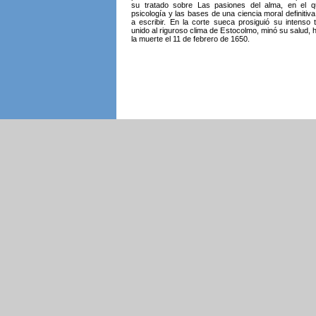
su tratado sobre Las pasiones del alma, en el 
psicología y las bases de una ciencia moral definitiva
a escribir. En la corte sueca prosiguió su intenso t
unido al riguroso clima de Estocolmo, minó su salud, 
la muerte el 11 de febrero de 1650.