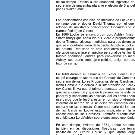
de su tiempo. Debido a ello abandonó Inglaterra e
secretario de una embajada ante el elector de Brande
por sir Walter Vane.
Los accidentados estudios de medicina de Locke le l
contacto con el doctor David Thomas con el que 
relación de amistad y colaboración fundando con él
(farmacéutico) en Oxford.
En 1666 Locke se encontró con Lord Ashley (más 
Shaftesbury) que había ido a Oxford a proporcionars
doctor Thomas, algunas medicinas para sus dolenci
que se encontraba fuera de la ciudad le pidió a Lock
del asunto. Resultado de este encuentro fue que L
oferta de convertirse en médico personal de Ashley. 
filósofo abandonó Londres para convertirse en méd
Ashley, secretario, consejero político, amigo person
tutor de su hijo.
En 1668 durante su estancia en Exeter House, la 
ocupó el cargo de secretario del Consejo de Comercio
secretario de los Lores Propietarios de las Carolinas
dicho Consejo fue debida a la intervención de Lord A
rey Carlos III ya que el primero pensaba que Inglate
gracias al comercio y que en la promoción de éste de
papel muy importante las colonias. Así es como Locke
ese cargo que le llevó a estar en un sitio privilegiad
información acerca de la situación del comercio en
época y en las colonias. Como secretario de los Lor
de las Carolinas Locke estuvo implicado en la r
constitución de las Carolinas. También durante es
escribió para Lord Ashley sobre cuestiones económic
En este tiempo, invierno de 1671, Locke se encu
también en las discusiones filosóficas, que tení
habitación de Exeter House y que darán ori