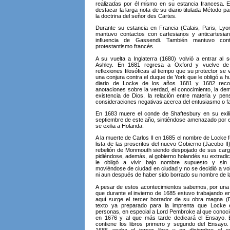
realizadas por él mismo en su estancia francesa. E
destacar la larga nota de su diario titulada Método pa
la doctrina del señor des Cartes.
Durante su estancia en Francia (Calais, Paris, Lyon
mantuvo contactos con cartesianos y anticartesian
influencia de Gassendi. También mantuvo con
protestantismo francés.
A su vuelta a Inglaterra (1680) volvió a entrar al s
Ashley. En 1681 regresa a Oxford y vuelve d
reflexiones filosóficas al tiempo que su protector se 
una conjura contra el duque de York que le obligó a hu
diario de Locke de los años 1681 y 1682 rec
anotaciones sobre la verdad, el conocimiento, la dem
existencia de Dios, la relación entre materia y pe
consideraciones negativas acerca del entusiasmo o f
En 1683 muere el conde de Shaftesbury en su exil
septiembre de este año, sintiéndose amenazado por el
se exilia a Holanda.
A la muerte de Carlos II en 1685 el nombre de Locke fu
lista de las proscritos del nuevo Gobierno (Jacobo II
rebelión de Monmouth siendo despojado de sus car
pidiéndose, además, al gobierno holandés su extradic
le obligó a vivir bajo nombre supuesto y sin r
moviéndose de ciudad en ciudad y no se decidió a vol
ni aun después de haber sido borrado su nombre de la 
A pesar de estos acontecimientos sabemos, por una 
que durante el invierno de 1685 estuvo trabajando e
aquí surge el tercer borrador de su obra magna (
texto ya preparado para la imprenta que Locke 
personas, en especial a Lord Pembroke al que conoció
en 1676 y al que más tarde dedicará el Ensayo. E
contiene los libros primero y segundo del Ensayo