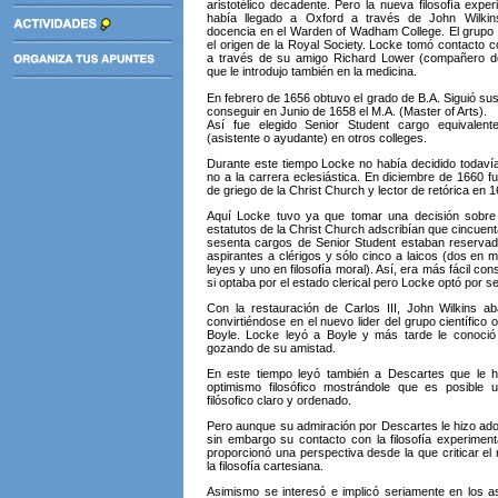
aristotélico decadente. Pero la nueva filosofía expe
había llegado a Oxford a través de John Wilkin
docencia en el Warden of Wadham College. El grupo 
el origen de la Royal Society. Locke tomó contacto co
a través de su amigo Richard Lower (compañero d
que le introdujo también en la medicina.
En febrero de 1656 obtuvo el grado de B.A. Siguió su
conseguir en Junio de 1658 el M.A. (Master of Arts).
Así fue elegido Senior Student cargo equivalent
(asistente o ayudante) en otros colleges.
Durante este tiempo Locke no había decidido todavía
no a la carrera eclesiástica. En diciembre de 1660 fu
de griego de la Christ Church y lector de retórica en 1
Aquí Locke tuvo ya que tomar una decisión sobre 
estatutos de la Christ Church adscribían que cincuent
sesenta cargos de Senior Student estaban reservad
aspirantes a clérigos y sólo cinco a laicos (dos en 
leyes y uno en filosofía moral). Así, era más fácil co
si optaba por el estado clerical pero Locke optó por s
Con la restauración de Carlos III, John Wilkins 
convirtiéndose en el nuevo lider del grupo científico
Boyle. Locke leyó a Boyle y más tarde le conoció
gozando de su amistad.
En este tiempo leyó también a Descartes que le h
optimismo filosófico mostrándole que es posible 
filósofico claro y ordenado.
Pero aunque su admiración por Descartes le hizo ad
sin embargo su contacto con la filosofía experiment
proporcionó una perspectiva desde la que criticar el
la filosofía cartesiana.
Asimismo se interesó e implicó seriamente en los as