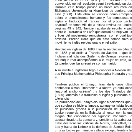
1686 acaba el tercer libro y en diciembre el c
convencido con el resultado seguirá revisando su obr
Durante este tiempo publicó un breve resumen en
Bibliotèque Universelle et Historique de Leclerc, po
éste (1688). Esta obra se conoce como Compend
sobre el entendimiento humano y fue compuesta or
inglés y traducida al francés por el propio Lecl
apareció en tomo VIII de la citada revista de Lecle
páginas 49 a 142. También acabó de escribir y publ
sobre la Tolerancia en Latín que dedicó a Philip van L
y líder del movimiento remostrante, con el cual tu
amistad. Parece claro que en este tiempo tuvo c
movimiento inglés revolucionario en el exilio.
Revolución inglesa de 1688 Tras la revolución (Revol
de 1688 y el exilio a Francia de Jacobo II que ll
Inglaterra al holandés Guillermo de Orange retornó a
del buque real acompañando a la mujer de éste, la
Estuardo, que iba a reunirse con su marido.
A su vuelta a Inglaterra llegó a conocer a Newton del
sus Principia Mathemathica Philosophia Naturalis y t
él.
También publicó el Ensayo, tras darle unos últi
confesarle a van Limbroch: “La suerte ya está ec
lanzo al ancho océano” , y los dos Tratados del 
(1690). Además fue traducida al inglés y publicada s
tolerancia.
La publicación del Ensayo dio lugar a polémicas que 
que su obra se hiciera famosa, aunque ya había llega
de publicarlo gracias a la publicación del Compe
Locke recuerda en la Epístola al lector con la q
magna, “fue condenado por algunos”. Por tanto, L
acostumbrado a la censura y, también a la alabanza. 
cabe destacar las críticas de Norris, Stillingfleet, B
Lee y hasta de Leibniz o la defensa de Samuel Bold.
críticas Locke permaneció callado excepto frente a l