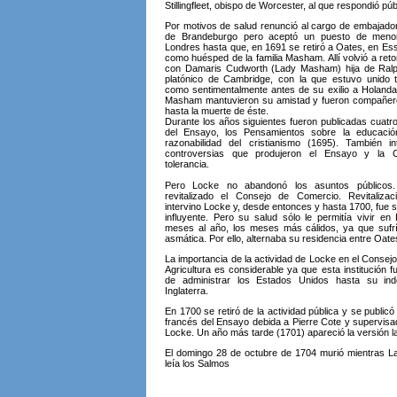
Stillingfleet, obispo de Worcester, al que respondió pú
Por motivos de salud renunció al cargo de embajador 
de Brandeburgo pero aceptó un puesto de menor
Londres hasta que, en 1691 se retiró a Oates, en Ess
como huésped de la familia Masham. Allí volvió a ret
con Damaris Cudworth (Lady Masham) hija de Ralp
platónico de Cambridge, con la que estuvo unido ta
como sentimentalmente antes de su exilio a Holand
Masham mantuvieron su amistad y fueron compañero
hasta la muerte de éste.
Durante los años siguientes fueron publicadas cuatr
del Ensayo, los Pensamientos sobre la educaci
razonabilidad del cristianismo (1695). También i
controversias que produjeron el Ensayo y la C
tolerancia.
Pero Locke no abandonó los asuntos públicos
revitalizado el Consejo de Comercio. Revitaliza
intervino Locke y, desde entonces y hasta 1700, fue
influyente. Pero su salud sólo le permitía vivir en
meses al año, los meses más cálidos, ya que sufr
asmática. Por ello, alternaba su residencia entre Oat
La importancia de la actividad de Locke en el Consej
Agricultura es considerable ya que esta institución 
de administrar los Estados Unidos hasta su in
Inglaterra.
En 1700 se retiró de la actividad pública y se publicó 
francés del Ensayo debida a Pierre Cote y supervisad
Locke. Un año más tarde (1701) apareció la versión la
El domingo 28 de octubre de 1704 murió mientras 
leía los Salmos