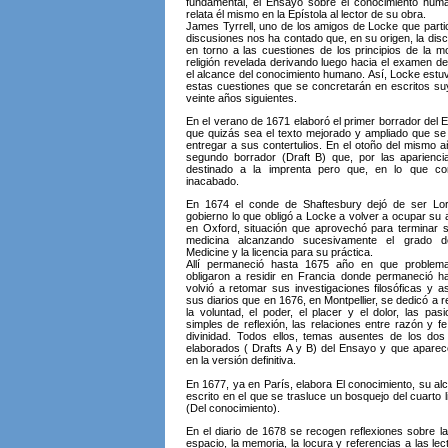
fundamental, el Ensayo sobre el conocimiento hum
relata él mismo en la Epístola al lector de su obra.
James Tyrrell, uno de los amigos de Locke que parti
discusiones nos ha contado que, en su origen, la dis
en torno a las cuestiones de los principios de la mo
religión revelada derivando luego hacia el examen de
el alcance del conocimiento humano. Así, Locke est
estas cuestiones que se concretarán en escritos su
veinte años siguientes.
En el verano de 1671 elaboró el primer borrador del 
que quizás sea el texto mejorado y ampliado que s
entregar a sus contertulios. En el otoño del mismo
segundo borrador (Draft B) que, por las aparienci
destinado a la imprenta pero que, en lo que c
inacabado.
En 1674 el conde de Shaftesbury dejó de ser Lord
gobierno lo que obligó a Locke a volver a ocupar su 
en Oxford, situación que aprovechó para terminar 
medicina alcanzando sucesivamente el grado d
Medicine y la licencia para su práctica.
Allí permaneció hasta 1675 año en que problem
obligaron a residir en Francia donde permaneció h
volvió a retomar sus investigaciones filosóficas y 
sus diarios que en 1676, en Montpellier, se dedicó a r
la voluntad, el poder, el placer y el dolor, las pas
simples de reflexión, las relaciones entre razón y fe
divinidad. Todos ellos, temas ausentes de los do
elaborados ( Drafts A y B) del Ensayo y que apare
en la versión definitiva.
En 1677, ya en París, elabora El conocimiento, su al
escrito en el que se trasluce un bosquejo del cuarto 
(Del conocimiento).
En el diario de 1678 se recogen reflexiones sobre la
espacio, la memoria, la locura y referencias a las lect