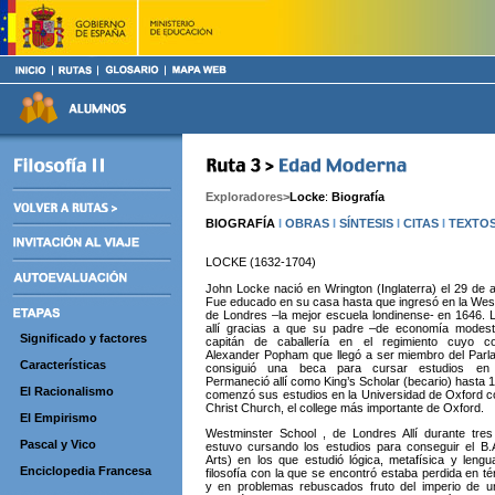
Exploradores>
Locke
:
Biografía
BIOGRAFÍA
I
OBRAS
I
SÍNTESIS
I
CITAS
I
TEXTO
LOCKE (1632-1704)
John Locke nació en Wrington (Inglaterra) el 29 de 
Fue educado en su casa hasta que ingresó en la Wes
de Londres –la mejor escuela londinense- en 1646. L
allí gracias a que su padre –de economía modest
Significado y factores
capitán de caballería en el regimiento cuyo c
Alexander Popham que llegó a ser miembro del Parl
Características
consiguió una beca para cursar estudios en 
Permaneció allí como King’s Scholar (becario) hasta 
El Racionalismo
comenzó sus estudios en la Universidad de Oxford 
Christ Church, el college más importante de Oxford.
El Empirismo
Westminster School , de Londres Allí durante tre
Pascal y Vico
estuvo cursando los estudios para conseguir el B.A
Arts) en los que estudió lógica, metafísica y lengu
Enciclopedia Francesa
filosofía con la que se encontró estaba perdida en t
y en problemas rebuscados fruto del imperio de u