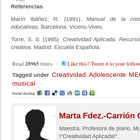
Referencias
Marín Ibáñez, R. (1991).
Manual de la creat
educativas.
Barcelona: Vicens-Vives.
Torre, S. d. (1995).
Creatividad Aplicada. Recurs
creativa.
Madrid: Escuela Española.
28965
Read
times
|
Like this? Tweet it to your follo
Creatividad
Adolescente
ME
Tagged under
musical
Social sharing
Marta
Fdez.-Carrión 
Maestra. Profesora de piano. M
\"Creatividad Aplicada\".