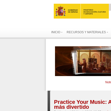
INICIO
RECURSOS Y MATERIALES
Noti
Practice Your Music:
más divertido