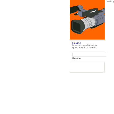
estro
Léxico
Introduzca el término
que desea consultar