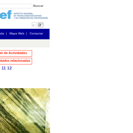
uda
|
Mapa Web
|
Contactar
ler de Actividades
dades relacionadas
0
11
12