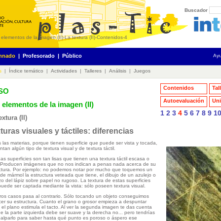
Buscador
 elementos de la imagen (II)
-
La textura (II)
-
Contenidos
-
4
mnado
|
Profesorado
|
Público
Ay
s
|
Índice temático
|
Actividades
|
Talleres
|
Análisis
|
Juegos
Contenidos
Tal
ESO
Autoevaluación
Uni
 elementos de la imagen (II)
1
2
3
4
5
6
7
8
9
1
extura (II)
turas visuales y táctiles: diferencias
 las materias, porque tienen superficie que puede ser vista y tocada,
ntan algún tipo de textura visual y de textura táctil.
as superficies son tan lisas que tienen una textura táctil escasa o
 Producen imágenes que no nos indican a penas nada acerca de su
ctura. Por ejemplo: no podemos notar por mucho que toquemos un
 de mármol la estructura veteada que tiene, el dibujo de un azulejo o
azo del lápiz sobre papel no rugoso. La textura de estas superficies
puede ser captada mediante la vista: sólo poseen textura visual.
ros casos pasa al contrario. Sólo tocando un objeto conseguimos
er su estructura. Cuanto el grano o grosor empieza a despuntar
 el plano estimula el tacto. Al ver la segunda imagen te das cuenta
e la parte izquierda debe ser suave y la derecha no... pero tendrías
alparlo para saber hasta qué punto es poroso o áspero ese