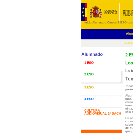
Inicio
-
Alumnado
-
Cursos
-
2 ESO
-
Los
Alu
Curso
Alumnado
2 
Los
1 ESO
La t
2 ESO
Tex
Todas
3 ESO
prese
Algun
4 ESO
nula.
estru
trozo
el tr
CULTURA
sólo 
AUDIOVISUAL 1º BACH
En ot
conoc
sobre
de qu
que p