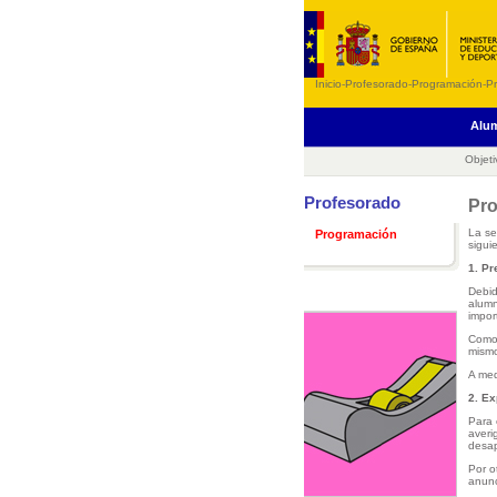
Inicio
-
Profesorado
-
Programación
-
P
Alu
Objeti
Profesorado
Pro
La se
Programación
sigui
1. Pr
Debid
alumn
impor
Como 
mismo
A med
2. E
Para 
averi
desap
Por o
anunc