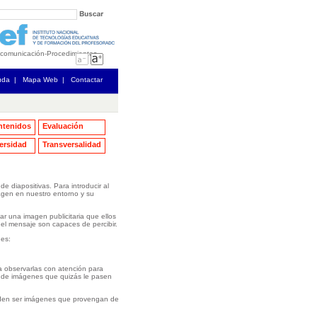
 comunicación
-
Procedimientos
uda
|
Mapa Web
|
Contactar
ntenidos
Evaluación
ersidad
Transversalidad
de diapositivas. Para introducir al
magen en nuestro entorno y su
r una imagen publicitaria que ellos
el mensaje son capaces de percibir.
nes:
a observarlas con atención para
s de imágenes que quizás le pasen
ueden ser imágenes que provengan de