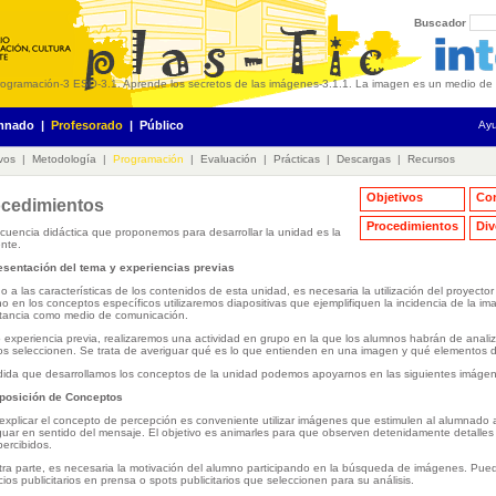
Buscador
rogramación
-
3 ESO
-
3.1. Aprende los secretos de las imágenes
-
3.1.1. La imagen es un medio de
mnado
|
Profesorado
|
Público
Ay
vos
|
Metodología
|
Programación
|
Evaluación
|
Prácticas
|
Descargas
|
Recursos
Objetivos
Co
cedimientos
Procedimientos
Div
cuencia didáctica que proponemos para desarrollar la unidad es la
ente.
esentación del tema y experiencias previas
o a las características de los contenidos de esta unidad, es necesaria la utilización del proyector 
o en los conceptos específicos utilizaremos diapositivas que ejemplifiquen la incidencia de la i
tancia como medio de comunicación.
experiencia previa, realizaremos una actividad en grupo en la que los alumnos habrán de analiza
s seleccionen. Se trata de averiguar qué es lo que entienden en una imagen y qué elementos d
ida que desarrollamos los conceptos de la unidad podemos apoyarnos en las siguientes imáge
xposición de Conceptos
explicar el concepto de percepción es conveniente utilizar imágenes que estimulen al alumnado 
guar en sentido del mensaje. El objetivo es animarles para que observen detenidamente detalle
ercibidos.
tra parte, es necesaria la motivación del alumno participando en la búsqueda de imágenes. P
ios publicitarios en prensa o spots publicitarios que seleccionen para su análisis.