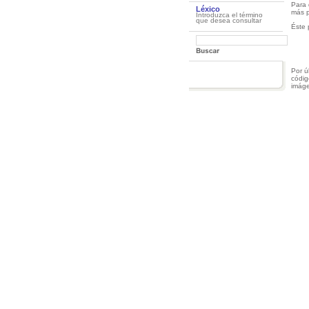
Para 
Léxico
más p
Introduzca el término
que desea consultar
Éste 
Por ú
códig
imáge