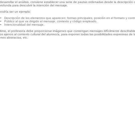
desarrollar el análisis, conviene establecer una serie de pautas ordenadas desde la descripción 
rofunda para descubrir la intención del mensaje.
podría ser un ejemplo:
Descripción de los elementos que aparecen: formas principales, posición en el formato y contra
Público al que va dirigido el mensaje, contexto y código empleado.
Intencionalidad del mensaje.
ltimo, el profesor/a debe proporcionar imágenes que contengan mensajes difícilmente descifrabl
os ajenos al contexto cultural del alumno/a, para exponer todas las posibilidades expresivas de l
nes abstractas, etc.