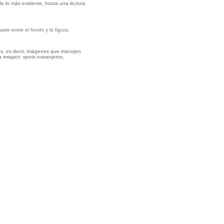
de lo más evidente, hasta una lectura
ste entre el fondo y la figura.
es, es decir, imágenes que manejen
a imagen: spots extranjeros,