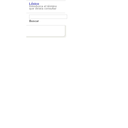
Léxico
Introduzca el término
que desea consultar