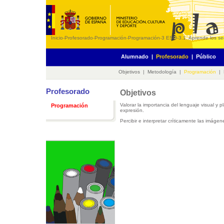
Inicio
-
Profesorado
-
Programación
-
Programación
-
3 ESO
-
3.1. Aprende los s
Alumnado
|
Profesorado
|
Público
Objetivos
|
Metodología
|
Programación
|
Profesorado
Objetivos
Valorar la importancia del lenguaje visual y 
Programación
expresión.
Percibir e interpretar críticamente las imáge