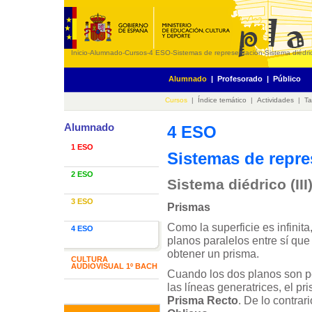
Inicio
-
Alumnado
-
Cursos
-
4 ESO
-
Sistemas de representación
-
Sistema diédric
Alumnado
|
Profesorado
|
Público
Cursos
|
Índice temático
|
Actividades
|
Ta
Alumnado
4 ESO
1 ESO
Sistemas de repre
2 ESO
Sistema diédrico (III
3 ESO
Prismas
Como la superficie es infinita
4 ESO
planos paralelos entre sí que
obtener un prisma.
CULTURA
AUDIOVISUAL 1º BACH
Cuando los dos planos son p
las líneas generatrices, el p
Prisma Recto
. De lo contrar