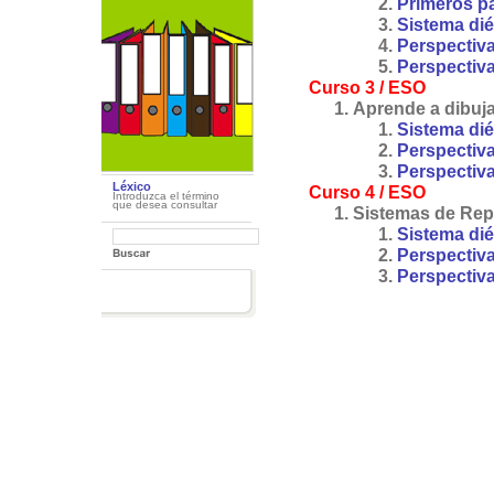
Primeros pa
Sistema diéd
Perspectiva
Perspectiva
Curso 3 / ESO
Aprende a dibujar
Sistema diéd
Perspectiva
Perspectiva 
Léxico
Curso 4 / ESO
Introduzca el término
que desea consultar
Sistemas de Repr
Sistema diéd
Perspectiva
Perspectiva 