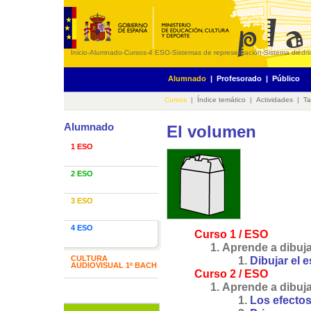
Inicio
-
Alumnado
-
Cursos
-
4 ESO
-
Sistemas de representación
-
Sistema diédric
Alumnado
|
Profesorado
|
Público
Cursos
|
Índice temático
|
Actividades
|
Ta
Alumnado
El volumen
1 ESO
2 ESO
3 ESO
4 ESO
Curso 1 / ESO
Aprende a dibujar
CULTURA
Dibujar el 
AUDIOVISUAL 1º BACH
Curso 2 / ESO
Aprende a dibujar
Los efectos