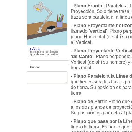
-
Plano Frontal:
Paralelo al 
Proyección. Solo tiene traza 
traza será paralela a la línea 
-
Plano Proyectante horizon
llamado
'vertical'
: Plano per
plano Horizontal (de ahí su n
al Vertical.
Léxico
-
Plano Proyectante Vertica
Introduzca el término
que desea consultar
'de Canto'
: Plano perpendicu
Vertical (de ahí su nombre) y 
horizontal.
-
Plano Paralelo a la Línea d
que tienes sus dos trazas par
de tierra. Su posición es para
tierra.
-
Plano de Perfil:
Plano que 
a los dos planos de proyecció
Su posición es paralela al pla
-
Plano que pasa por la Líne
línea de tierra. Es por lo qu