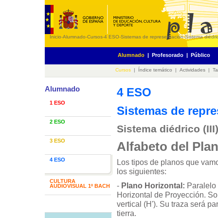
Inicio
-
Alumnado
-
Cursos
-
4 ESO
-
Sistemas de representación
-
Sistema diédric
Alumnado
|
Profesorado
|
Público
Cursos
|
Índice temático
|
Actividades
|
Ta
Alumnado
4 ESO
1 ESO
Sistemas de repre
2 ESO
Sistema diédrico (III
3 ESO
Alfabeto del Pla
4 ESO
Los tipos de planos que vamo
los siguientes:
CULTURA
-
Plano Horizontal:
Paralelo 
AUDIOVISUAL 1º BACH
Horizontal de Proyección. Sol
vertical (H'). Su traza será pa
tierra.