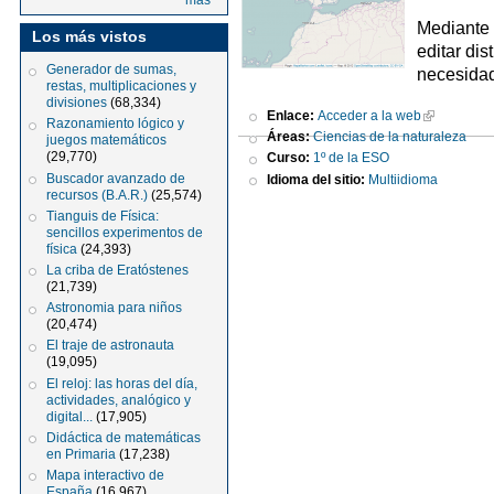
más
Mediante 
Los más vistos
editar di
Generador de sumas,
necesida
restas, multiplicaciones y
divisiones
(68,334)
Enlace:
Acceder a la web
Razonamiento lógico y
Áreas:
Ciencias de la naturaleza
juegos matemáticos
(29,770)
Curso:
1º de la ESO
Buscador avanzado de
Idioma del sitio:
Multiidioma
recursos (B.A.R.)
(25,574)
Tianguis de Física:
sencillos experimentos de
física
(24,393)
La criba de Eratóstenes
(21,739)
Astronomia para niños
(20,474)
El traje de astronauta
(19,095)
El reloj: las horas del día,
actividades, analógico y
digital...
(17,905)
Didáctica de matemáticas
en Primaria
(17,238)
Mapa interactivo de
España
(16,967)