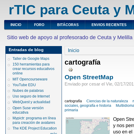
rTIC para Ceuta y M
INICIO
FORO
BITÁCORAS
ENVIOS RECIENTES
Sitio web de apoyo al profesorado de Ceuta y Melilla
Entradas de blog
Inicio
Taller de Google Maps
cartografía
150 herramientas para
crear recursos educativos
online
Open StreetMap
MIT Opencourseware
Enviado por cesar el Vie, 02/17/201
YouTube EDU
Nubes de palabras
Uso seguro de Internet
cartografía
Ciencias de la naturaleza
WebQuest y actualidad
sociales, geografía e historia
Multiidiom
Open Suse versión
primaria
educativa
Mypictr: programa en línea
Open Stre
para creación de avatares
y nos per
The KDE Project Education
uso en el 