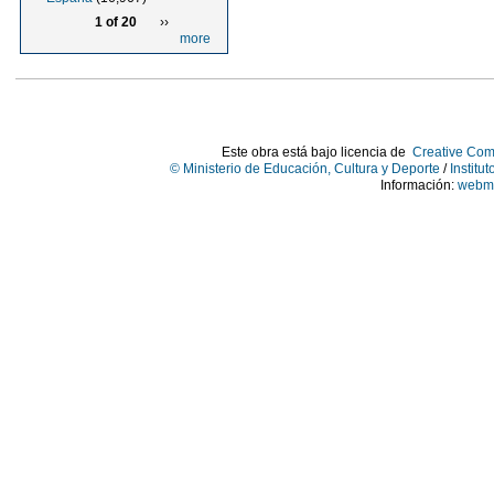
1 of 20
››
more
Este obra está bajo licencia de
Creative Com
© Ministerio de Educación, Cultura y Deporte
/
Institu
Información:
webma