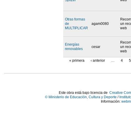
Otras formas
Recom
de
agam0080
un rec
MULTIPLICAR
web
Recom
Energías
cesar
un rec
renovables
web
« primera
‹ anterior
…
4
Este obra está bajo licencia de
Creative Com
© Ministerio de Educación, Cultura y Deporte
/
Institu
Información:
webma