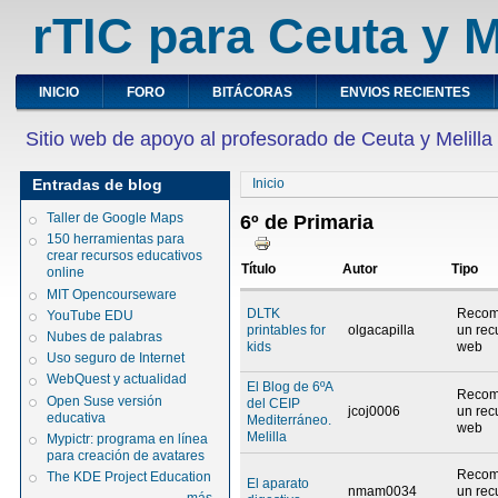
rTIC para Ceuta y M
INICIO
FORO
BITÁCORAS
ENVIOS RECIENTES
Sitio web de apoyo al profesorado de Ceuta y Melilla
Entradas de blog
Inicio
Taller de Google Maps
6º de Primaria
150 herramientas para
crear recursos educativos
Título
Autor
Tipo
online
MIT Opencourseware
DLTK
Recom
YouTube EDU
printables for
olgacapilla
un rec
Nubes de palabras
kids
web
Uso seguro de Internet
WebQuest y actualidad
El Blog de 6ºA
Recom
Open Suse versión
del CEIP
jcoj0006
un rec
educativa
Mediterráneo.
web
Melilla
Mypictr: programa en línea
para creación de avatares
Recom
The KDE Project Education
El aparato
nmam0034
un rec