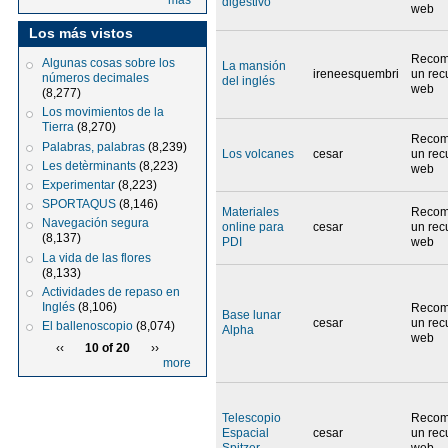
más
digestivo
web
Los más vistos
Recom
Algunas cosas sobre los
La mansión
ireneesquembri
un rec
números decimales
del inglés
web
(8,277)
Los movimientos de la
Tierra
(8,270)
Recom
Palabras, palabras
(8,239)
Los volcanes
cesar
un rec
Les detèrminants
(8,223)
web
Experimentar
(8,223)
SPORTAQUS
(8,146)
Materiales
Recom
Navegación segura
online para
cesar
un rec
(8,137)
PDI
web
La vida de las flores
(8,133)
Actividades de repaso en
Inglés
(8,106)
Recom
Base lunar
cesar
un rec
El ballenoscopio
(8,074)
Alpha
web
‹‹
10 of 20
››
more
Telescopio
Recom
Espacial
cesar
un rec
Spitzer
web