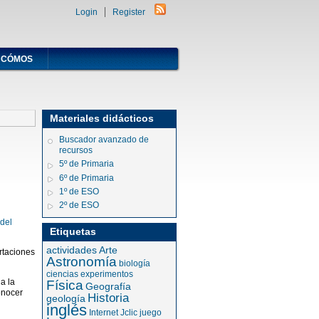
Login
Register
CÓMOS
Materiales didácticos
Buscador avanzado de
recursos
5º de Primaria
6º de Primaria
1º de ESO
2º de ESO
del
Etiquetas
actividades
Arte
rtaciones
Astronomía
biología
ciencias
experimentos
a la
Física
Geografía
onocer
Historia
geología
inglés
Internet
Jclic
juego