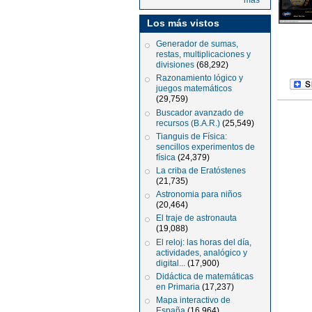
más
Los más vistos
Generador de sumas,
restas, multiplicaciones y
divisiones
(68,292)
Razonamiento lógico y
juegos matemáticos
(29,759)
Buscador avanzado de
recursos (B.A.R.)
(25,549)
Tianguis de Física:
sencillos experimentos de
física
(24,379)
La criba de Eratóstenes
(21,735)
Astronomia para niños
(20,464)
El traje de astronauta
(19,088)
El reloj: las horas del día,
actividades, analógico y
digital...
(17,900)
Didáctica de matemáticas
en Primaria
(17,237)
Mapa interactivo de
España
(16,964)