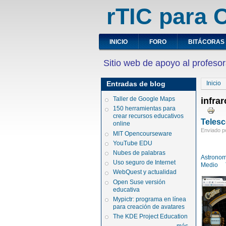
rTIC para C
INICIO
FORO
BITÁCORAS
Sitio web de apoyo al profesor
Entradas de blog
Inicio
Taller de Google Maps
infra
150 herramientas para
crear recursos educativos
Telesc
online
Enviado po
MIT Opencourseware
YouTube EDU
Nubes de palabras
Astronom
Uso seguro de Internet
Medio
WebQuest y actualidad
Open Suse versión
educativa
Mypictr: programa en línea
para creación de avatares
The KDE Project Education