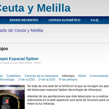
euta y Melilla
ENVIOS RECIENTES
LISTADO ALFABÉTICO
F.A.Q.
ado de Ceuta y Melilla
rojos
opio Espacial Spitzer
r cesar el Lun, 09/27/2010 - 08:47.
ía
Castellano
Ciencias de la naturaleza
infrarojos
NASA
Conocimiento 
Tecnología
1º de la ESO
2º de la ESO
6º de primaria
Se trata de una web de la NASA en la que se recogen las apo
del telescopio espacial Spitzer (tecnología de infrarojos).
Además de las aportaciones que éste telescopio va a realizar 
astronomía en la web aparecen una serie de recursos para c
mejor la luz infraroja.