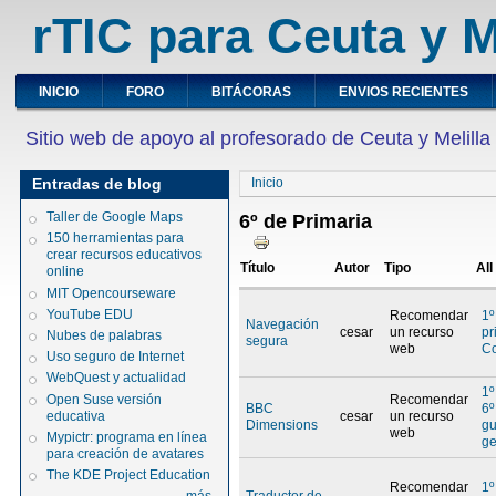
rTIC para Ceuta y M
INICIO
FORO
BITÁCORAS
ENVIOS RECIENTES
Sitio web de apoyo al profesorado de Ceuta y Melilla
Entradas de blog
Inicio
Taller de Google Maps
6º de Primaria
150 herramientas para
crear recursos educativos
Título
Autor
Tipo
All
online
MIT Opencourseware
YouTube EDU
Recomendar
1º
Navegación
cesar
un recurso
pr
Nubes de palabras
segura
web
Co
Uso seguro de Internet
WebQuest y actualidad
1º
Open Suse versión
Recomendar
BBC
6º
educativa
cesar
un recurso
Dimensions
gu
web
Mypictr: programa en línea
ge
para creación de avatares
The KDE Project Education
Recomendar
1º
Traductor de