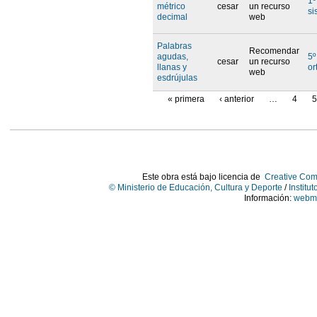
1º
métrico
cesar
un recurso
si
decimal
web
Palabras
Recomendar
agudas,
5º
cesar
un recurso
llanas y
or
web
esdrújulas
« primera
‹ anterior
…
4
Este obra está bajo licencia de
Creative Com
© Ministerio de Educación, Cultura y Deporte
/
Institu
Información:
webma