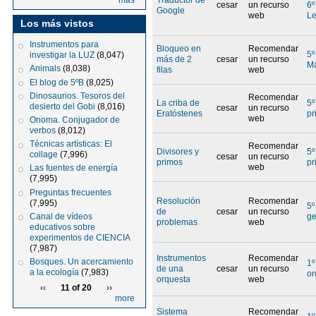
más
cesar
un recurso
6º
Google
web
Le
Los más vistos
Instrumentos para
Bloqueo en
Recomendar
5º
investigar la LUZ
(8,047)
más de 2
cesar
un recurso
Ma
Animals
(8,038)
filas
web
El blog de 5ºB
(8,025)
Dinosaurios. Tesoros del
Recomendar
La criba de
5º
desierto del Gobi
(8,016)
cesar
un recurso
Eratóstenes
pr
web
Onoma. Conjugador de
verbos
(8,012)
Técnicas artísticas: El
Recomendar
Divisores y
5º
collage
(7,996)
cesar
un recurso
primos
pr
web
Las fuentes de energía
(7,995)
Preguntas frecuentes
Resolución
Recomendar
(7,995)
5º
de
cesar
un recurso
Canal de vídeos
ge
problemas
web
educativos sobre
experimentos de CIENCIA
(7,987)
Instrumentos
Recomendar
Bosques. Un acercamiento
1º
de una
cesar
un recurso
a la ecología
(7,983)
or
orquesta
web
‹‹
11 of 20
››
more
Sistema
Recomendar