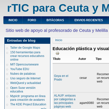
rTIC para Ceuta y M
INICIO
FORO
BITÁCORAS
ENVIOS RECIENTES
Sitio web de apoyo al profesorado de Ceuta y Melilla
Entradas de blog
Inicio
Taller de Google Maps
Educación plástica y visua
150 herramientas para
crear recursos educativos
Título
Autor
Tipo
online
MIT Opencourseware
YouTube EDU
Nubes de palabras
Recome
Goya en el
cesar
un recur
Uso seguro de Internet
Prado
web
WebQuest y actualidad
Open Suse versión
educativa
ALAUP: enlaces
Mypictr: programa en línea
por categorías a
Recome
para creación de avatares
las principales
agam0080
un recur
The KDE Project Education
páginas web
web