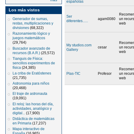
más
españolas
Los más vistos
Recome
Ser
agam0080
un recur
Generador de sumas,
diferentes......
web
restas, multiplicaciones y
divisiones
(68,322)
Razonamiento lógico y
juegos matemáticos
(29,764)
Recome
My studios.com
cesar
un recur
Buscador avanzado de
Gallery
web
recursos (B.A.R.)
(25,572)
Tianguis de Física:
sencillos experimentos de
física
(24,385)
Recome
La criba de Eratóstenes
Plas-TIC
Profesor
un recur
(21,735)
web
Astronomia para niños
(20,468)
El traje de astronauta
(19,091)
El reloj: las horas del día,
actividades, analógico y
digital...
(17,900)
Didáctica de matemáticas
en Primaria
(17,237)
Mapa interactivo de
España
(16,965)