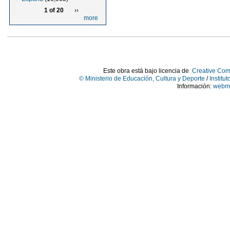
1 of 20
››
more
Este obra está bajo licencia de
Creative Com
© Ministerio de Educación, Cultura y Deporte
/
Institu
Información:
webma