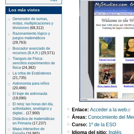
más
Los más vistos
Generador de sumas,
restas, multiplicaciones y
divisiones
(68,312)
Razonamiento lógico y
juegos matemáticos
(29,763)
Buscador avanzado de
recursos (B.A.R.)
(25,571)
Tianguis de Física:
sencillos experimentos de
física
(24,382)
La criba de Eratóstenes
(21,735)
Astronomia para niños
(20,466)
El traje de astronauta
(19,090)
El reloj: las horas del día,
actividades, analógico y
Enlace:
Acceder a la web
digital...
(17,900)
Áreas:
Conocimiento del Me
Didáctica de matemáticas
en Primaria
(17,237)
Curso:
1º de la ESO
Mapa interactivo de
Idioma del sitio:
Inglés
España
(16,965)