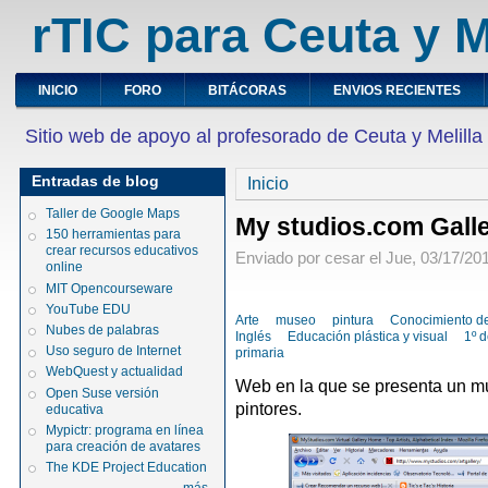
rTIC para Ceuta y M
INICIO
FORO
BITÁCORAS
ENVIOS RECIENTES
Sitio web de apoyo al profesorado de Ceuta y Melilla
Entradas de blog
Inicio
Taller de Google Maps
My studios.com Gall
150 herramientas para
crear recursos educativos
Enviado por cesar el Jue, 03/17/201
online
MIT Opencourseware
YouTube EDU
Arte
museo
pintura
Conocimiento d
Nubes de palabras
Inglés
Educación plástica y visual
1º 
Uso seguro de Internet
primaria
WebQuest y actualidad
Web en la que se presenta un mu
Open Suse versión
pintores.
educativa
Mypictr: programa en línea
para creación de avatares
The KDE Project Education